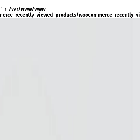
" in
/var/www/www-
merce_recently_viewed_products/woocommerce_recently_v