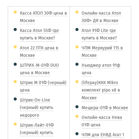
Касса АТОЛ 30Ф цена в
Онлайн-касса Атол
Москве
30Ф+ ДЯ в Москве
Касса Атол 55Ф где
Атол 91Ф Lite где
купить в Москве?
купить в Москве?
Атол 22 ПТК цена в
ЧПМ Меркурий 115 в
Москве
Москве
ШТРИХ-М-01Ф DUO
Ньюджер атол 91ф
цена в Москве
цена
Штрих М 01Ф (черный)
(lifepay)ККК Mikro
цена
комплект pipo x8 в
Москве
Штрих-On-Line
(черный) купить
Мещера-01Ф в Москве
недорого
Онлайн-касса Нева
01Ф цена
Штрих-Лайт-01Ф
(черный) купить
ЧПМ для ЕНВД Агат 1