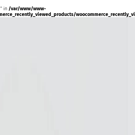
" in
/var/www/www-
merce_recently_viewed_products/woocommerce_recently_v