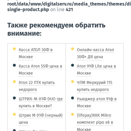
root/data/www/digitalserv.ru/media_themes/themes/d
single-product.php
on line
421
Также рекомендуем обратить
внимание:
Касса АТОЛ 30Ф в
Онлайн-касса Атол
Москве
30Ф+ ДЯ цена
Касса Атол 55Ф цена в
Атол 91Ф Lite цена в
Москве
Москве
Атол 22 ПТК купить
ЧПМ Меркурий 115
недорого
купить недорого
ШТРИХ-М-01Ф DUO где
Ньюджер атол 91ф в
купить в Москве?
Москве
Штрих М 01Ф (черный)
(lifepay)ККК Mikro
цена
комплект pipo x8 в
Москве