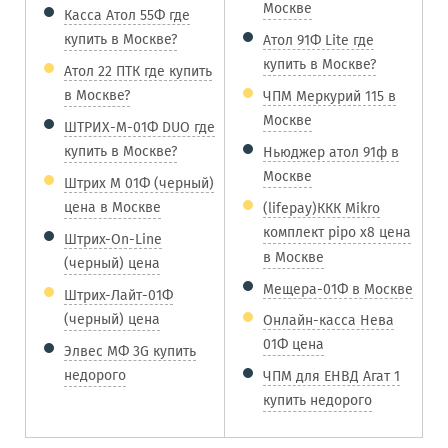
Москве
Касса Атол 55Ф где
купить в Москве?
Атол 91Ф Lite где
купить в Москве?
Атол 22 ПТК где купить
в Москве?
ЧПМ Меркурий 115 в
Москве
ШТРИХ-М-01Ф DUO где
купить в Москве?
Ньюджер атол 91ф в
Москве
Штрих М 01Ф (черный)
цена в Москве
(lifepay)ККК Mikro
комплект pipo x8 цена
Штрих-On-Line
в Москве
(черный) цена
Мещера-01Ф в Москве
Штрих-Лайт-01Ф
(черный) цена
Онлайн-касса Нева
01Ф цена
Элвес МФ 3G купить
недорого
ЧПМ для ЕНВД Агат 1
купить недорого