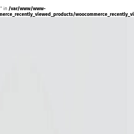
" in
/var/www/www-
merce_recently_viewed_products/woocommerce_recently_v