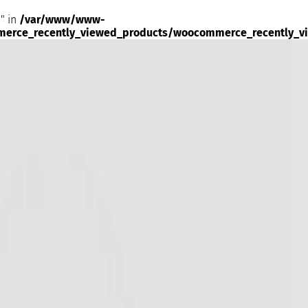
" in
/var/www/www-
merce_recently_viewed_products/woocommerce_recently_v