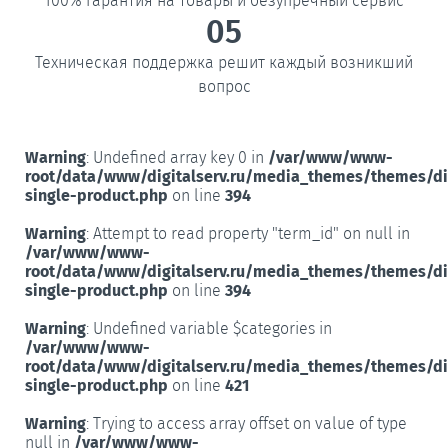
100% гарантия на товары и безупречный сервис
05
Техническая поддержка решит каждый возникший
вопрос
Warning
: Undefined array key 0 in
/var/www/www-
root/data/www/digitalserv.ru/media_themes/themes/d
single-product.php
on line
394
Warning
: Attempt to read property "term_id" on null in
/var/www/www-
root/data/www/digitalserv.ru/media_themes/themes/d
single-product.php
on line
394
Warning
: Undefined variable $categories in
/var/www/www-
root/data/www/digitalserv.ru/media_themes/themes/d
single-product.php
on line
421
Warning
: Trying to access array offset on value of type
null in
/var/www/www-