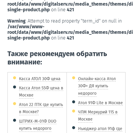
root/data/www/digitalserv.ru/media_themes/themes/d
single-product.php
on line
421
Warning
: Attempt to read property "term_id" on null in
/var/www/www-
root/data/www/digitalserv.ru/media_themes/themes/d
single-product.php
on line
421
Также рекомендуем обратить
внимание:
Касса АТОЛ 30Ф цена
Онлайн-касса Атол
30Ф+ ДЯ купить
Касса Атол 55Ф цена в
недорого
Москве
Атол 91Ф Lite в Москве
Атол 22 ПТК где купить
в Москве?
ЧПМ Меркурий 115 в
Москве
ШТРИХ-М-01Ф DUO
купить недорого
Ньюджер атол 91ф где