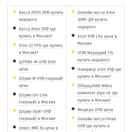
Касса АТОЛ 30Ф купить
Онлайн-касса Атол
недорого
30Ф+ ДЯ купить
недорого
Касса Атол 55Ф где
купить в Москве?
Атол 91Ф Lite цена в
Москве
Атол 22 ПТК где купить
в Москве?
ЧПМ Меркурий 115
купить недорого
ШТРИХ-М-01Ф DUO
цена
Ньюджер атол 91ф где
купить в Москве?
Штрих М 01Ф (черный)
цена
(lifepay)ККК Mikro
комплект pipo x8 где
Штрих-On-Line
купить в Москве?
(черный) в Москве
Мещера-01Ф цена
Штрих-Лайт-01Ф
(черный) в Москве
Онлайн-касса Нева
01Ф где купить в
Элвес МФ 3G цена в