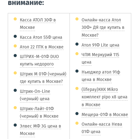
внимание:
Касса АТОЛ 30Ф в
Онлайн-касса Атол
Москве
30Ф+ ДЯ где купить в
Москве?
Касса Атол 55Ф цена
Атол 91Ф Lite цена
Атол 22 ПТК в Москве
ЧПМ Меркурий 115
ШТРИХ-М-01Ф DUO
цена
купить недорого
Ньюджер атол 91ф
Штрих М 01Ф (черный)
цена в Москве
где купить в Москве?
(lifepay)ККК Mikro
Штрих-On-Line
комплект pipo x8 цена
(черный) цена
в Москве
Штрих-Лайт-01Ф
Мещера-01Ф в Москве
(черный) в Москве
Онлайн-касса Нева
Элвес МФ 3G цена в
01Ф цена
Москве