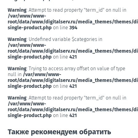
Warning
: Attempt to read property "term_id" on null in
/var/www/www-
root/data/www/digitalserv.ru/media_themes/themes/d
single-product.php
on line
394
Warning
: Undefined variable $categories in
/var/www/www-
root/data/www/digitalserv.ru/media_themes/themes/d
single-product.php
on line
421
Warning
: Trying to access array offset on value of type
null in
/var/www/www-
root/data/www/digitalserv.ru/media_themes/themes/d
single-product.php
on line
421
Warning
: Attempt to read property "term_id" on null in
/var/www/www-
root/data/www/digitalserv.ru/media_themes/themes/d
single-product.php
on line
421
Также рекомендуем обратить