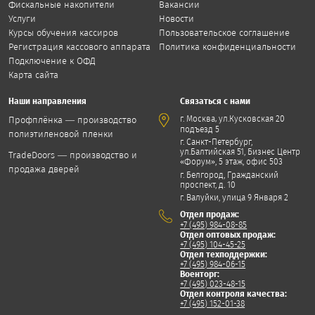
Фискальные накопители
Вакансии
Услуги
Новости
Курсы обучения кассиров
Пользовательское соглашение
Регистрация кассового аппарата
Политика конфиденциальности
Подключение к ОФД
Карта сайта
Наши направления
Связаться с нами
,
г. Москва
ул.Кусковская 20
Профплёнка — производство
подъезд 5
полиэтиленовой пленки
г. Санкт-Петербург,
ул.Балтийская 51, Бизнес Центр
TradeDoors — производство и
«Форум», 5 этаж, офис 503
продажа дверей
г. Белгород, Гражданский
проспект, д. 10
г. Валуйки, улица 9 Января 2
Отдел продаж:
+7 (495) 984-08-85
Отдел оптовых продаж:
+7 (495) 104-45-25
Отдел техподдержки:
+7 (495) 984-06-15
Военторг:
+7 (495) 023-48-15
Отдел контроля качества:
+7 (495) 152-01-38