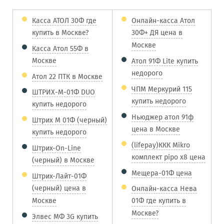
Касса АТОЛ 30Ф где
Онлайн-касса Атол
купить в Москве?
30Ф+ ДЯ цена в
Москве
Касса Атол 55Ф в
Москве
Атол 91Ф Lite купить
недорого
Атол 22 ПТК в Москве
ЧПМ Меркурий 115
ШТРИХ-М-01Ф DUO
купить недорого
купить недорого
Ньюджер атол 91ф
Штрих М 01Ф (черный)
цена в Москве
купить недорого
(lifepay)ККК Mikro
Штрих-On-Line
комплект pipo x8 цена
(черный) в Москве
Мещера-01Ф цена
Штрих-Лайт-01Ф
(черный) цена в
Онлайн-касса Нева
Москве
01Ф где купить в
Москве?
Элвес МФ 3G купить