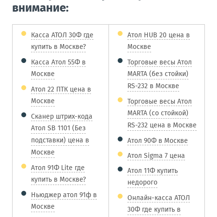
внимание:
Касса АТОЛ 30Ф где
Атол HUB 20 цена в
купить в Москве?
Москве
Касса Атол 55Ф в
Торговые весы Атол
Москве
MARTA (без стойки)
RS-232 в Москве
Атол 22 ПТК цена в
Москве
Торговые весы Атол
MARTA (со стойкой)
Сканер штрих-кода
RS-232 цена в Москве
Атол SB 1101 (Без
подставки) цена в
Атол 90Ф в Москве
Москве
Атол Sigma 7 цена
Атол 91Ф Lite где
Атол 11Ф купить
купить в Москве?
недорого
Ньюджер атол 91ф в
Онлайн-касса АТОЛ
Москве
30Ф где купить в