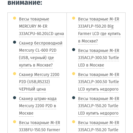
внимание:
Весы товарные
Весы товарные M-ER
MERCURY M-ER
333AFLP-150.20 Big
333ACPU-60.20LCD цена
Farmer LCD где купить
в Москве?
Сканер беспроводной
Mercury CL-600 P2D
Весы товарные M-ER
(USB, черный) где
335ACLP-300.50 Turtle
купить в Москве?
LED в Москве
Сканер Mercury 2200
Весы товарные M-ER
P2D (USB,RS232)
335ACLP-300.50 Turtle
ЧЕРНЫЙ цена
LCD купить недорого
Сканер штрих-кода
Весы товарные M-ER
Mercury 2200 P2D в
335ACLP-150.20 Turtle
Москве
LED купить недорого
Весы товарные M-ER
Весы товарные M-ER
333BFU-150.50 Farmer
335ACLP-150.20 Turtle