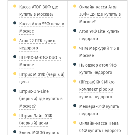
Касса АТОЛ 30Ф где
Онлайн-касса Атол
купить в Москве?
30Ф+ ДЯ где купить в
Москве?
Касса Атол 55Ф цена в
Москве
Атол 91Ф Lite купить
недорого
Атол 22 ПТК купить
недорого
ЧПМ Меркурий 115 в
Москве
ШТРИХ-М-01Ф DUO в
Москве
Ньюджер атол 91ф
купить недорого
Штрих М 01Ф (черный)
цена
(lifepay)ККК Mikro
комплект pipo x8
Штрих-On-Line
купить недорого
(черный) где купить в
Москве?
Мещера-01Ф купить
недорого
Штрих-Лайт-01Ф
(черный) цена
Онлайн-касса Нева
01Ф купить недорого
Элвес МФ 3G купить