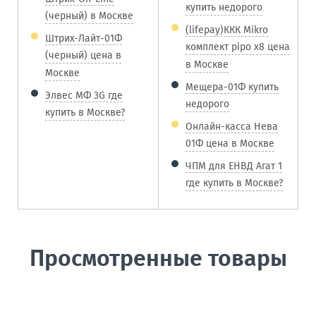
купить недорого
(черный) в Москве
(lifepay)ККК Mikro
Штрих-Лайт-01Ф
комплект pipo x8 цена
(черный) цена в
в Москве
Москве
Мещера-01Ф купить
Элвес МФ 3G где
недорого
купить в Москве?
Онлайн-касса Нева
01Ф цена в Москве
ЧПМ для ЕНВД Агат 1
где купить в Москве?
Просмотренные товары