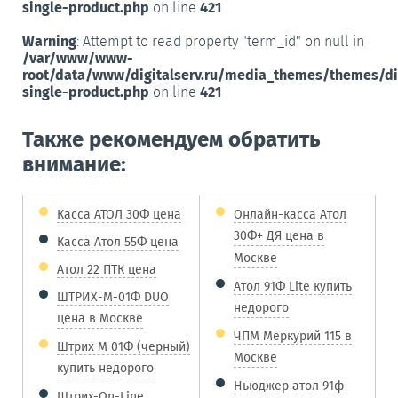
single-product.php
on line
421
Warning
: Attempt to read property "term_id" on null in
/var/www/www-
root/data/www/digitalserv.ru/media_themes/themes/d
single-product.php
on line
421
Также рекомендуем обратить
внимание:
Касса АТОЛ 30Ф цена
Онлайн-касса Атол
30Ф+ ДЯ цена в
Касса Атол 55Ф цена
Москве
Атол 22 ПТК цена
Атол 91Ф Lite купить
ШТРИХ-М-01Ф DUO
недорого
цена в Москве
ЧПМ Меркурий 115 в
Штрих М 01Ф (черный)
Москве
купить недорого
Ньюджер атол 91ф
Штрих-On-Line