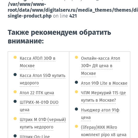
/var/www/www-
root/data/www/digitalserv.ru/media_themes/themes/d
single-product.php
on line
421
Также рекомендуем обратить
внимание:
Касса АТОЛ 30Ф в
Онлайн-касса Атол
Москве
30Ф+ ДЯ цена в
Москве
Касса Атол 55Ф купить
недорого
Атол 91Ф Lite в Москве
Атол 22 ПТК цена
ЧПМ Меркурий 115 где
купить в Москве?
ШТРИХ-М-01Ф DUO
цена
Ньюджер атол 91ф
цена
Штрих М 01Ф (черный)
купить недорого
(lifepay)ККК Mikro
комплект pipo x8 цена
Штрих-On-Line