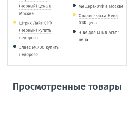
(черный) цена в
Мещера-01Ф в Москве
Москве
Онлайн-касса Нева
01Ф цена
Штрих-Лайт-01Ф
(черный) купить
ЧПМ для ЕНВД Агат 1
недорого
цена
Элвес МФ 3G купить
недорого
Просмотренные товары