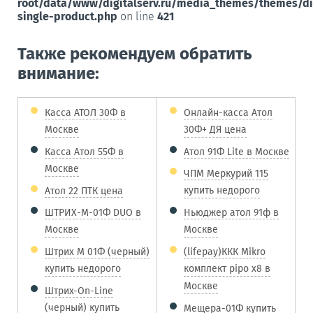
root/data/www/digitalserv.ru/media_themes/themes/d
single-product.php
on line
421
Также рекомендуем обратить
внимание:
Касса АТОЛ 30Ф в
Онлайн-касса Атол
Москве
30Ф+ ДЯ цена
Касса Атол 55Ф в
Атол 91Ф Lite в Москве
Москве
ЧПМ Меркурий 115
купить недорого
Атол 22 ПТК цена
ШТРИХ-М-01Ф DUO в
Ньюджер атол 91ф в
Москве
Москве
Штрих М 01Ф (черный)
(lifepay)ККК Mikro
купить недорого
комплект pipo x8 в
Москве
Штрих-On-Line
(черный) купить
Мещера-01Ф купить