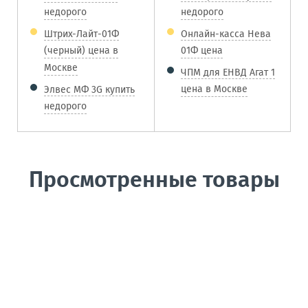
недорого
недорого
Штрих-Лайт-01Ф
Онлайн-касса Нева
(черный) цена в
01Ф цена
Москве
ЧПМ для ЕНВД Агат 1
цена в Москве
Элвес МФ 3G купить
недорого
Просмотренные товары