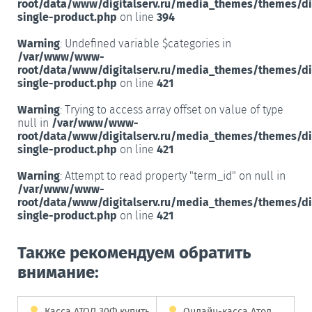
root/data/www/digitalserv.ru/media_themes/themes/d
single-product.php
on line
394
Warning
: Undefined variable $categories in
/var/www/www-
root/data/www/digitalserv.ru/media_themes/themes/d
single-product.php
on line
421
Warning
: Trying to access array offset on value of type
null in
/var/www/www-
root/data/www/digitalserv.ru/media_themes/themes/d
single-product.php
on line
421
Warning
: Attempt to read property "term_id" on null in
/var/www/www-
root/data/www/digitalserv.ru/media_themes/themes/d
single-product.php
on line
421
Также рекомендуем обратить
внимание:
Касса АТОЛ 30Ф купить
Онлайн-касса Атол