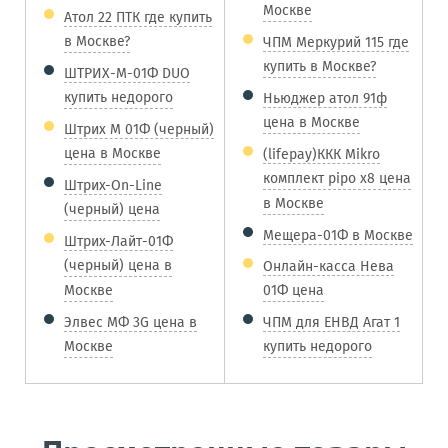
Москве
Атол 22 ПТК где купить
в Москве?
ЧПМ Меркурий 115 где
купить в Москве?
ШТРИХ-М-01Ф DUO
купить недорого
Ньюджер атол 91ф
цена в Москве
Штрих М 01Ф (черный)
цена в Москве
(lifepay)ККК Mikro
комплект pipo x8 цена
Штрих-On-Line
в Москве
(черный) цена
Мещера-01Ф в Москве
Штрих-Лайт-01Ф
(черный) цена в
Онлайн-касса Нева
Москве
01Ф цена
Элвес МФ 3G цена в
ЧПМ для ЕНВД Агат 1
Москве
купить недорого