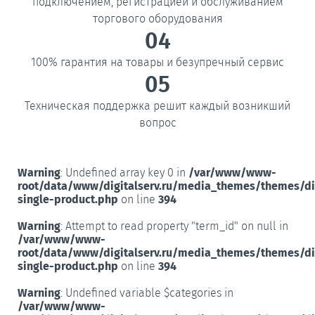
подключением, регистрацией и обслуживанием
торгового оборудования
04
100% гарантия на товары и безупречный сервис
05
Техническая поддержка решит каждый возникший
вопрос
Warning
: Undefined array key 0 in
/var/www/www-
root/data/www/digitalserv.ru/media_themes/themes/d
single-product.php
on line
394
Warning
: Attempt to read property "term_id" on null in
/var/www/www-
root/data/www/digitalserv.ru/media_themes/themes/d
single-product.php
on line
394
Warning
: Undefined variable $categories in
/var/www/www-