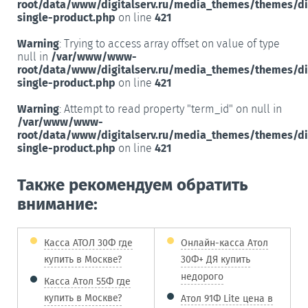
root/data/www/digitalserv.ru/media_themes/themes/d
single-product.php
on line
421
Warning
: Trying to access array offset on value of type
null in
/var/www/www-
root/data/www/digitalserv.ru/media_themes/themes/d
single-product.php
on line
421
Warning
: Attempt to read property "term_id" on null in
/var/www/www-
root/data/www/digitalserv.ru/media_themes/themes/d
single-product.php
on line
421
Также рекомендуем обратить
внимание:
Касса АТОЛ 30Ф где
Онлайн-касса Атол
купить в Москве?
30Ф+ ДЯ купить
недорого
Касса Атол 55Ф где
купить в Москве?
Атол 91Ф Lite цена в