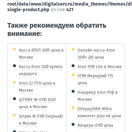
root/data/www/digitalserv.ru/media_themes/themes/d
single-product.php
on line
421
Также рекомендуем обратить
внимание:
Касса АТОЛ 30Ф цена в
Онлайн-касса Атол
Москве
30Ф+ ДЯ цена
Касса Атол 55Ф купить
Атол 91Ф Lite в Москве
недорого
ЧПМ Меркурий 115
цена
Атол 22 ПТК цена в
Москве
Ньюджер атол 91ф в
Москве
ШТРИХ-М-01Ф DUO
цена в Москве
(lifepay)ККК Mikro
комплект pipo x8 цена
Штрих М 01Ф (черный)
в Москве
Мещера-01Ф цена