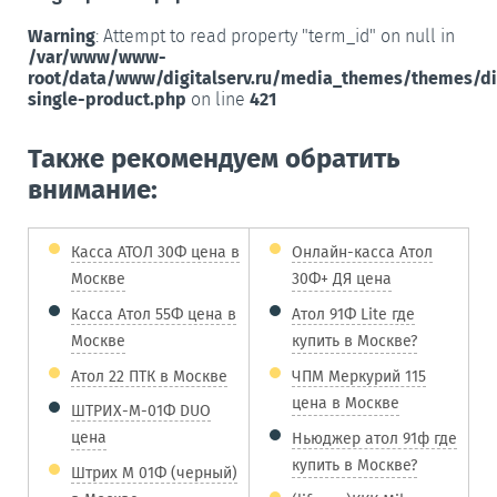
Warning
: Attempt to read property "term_id" on null in
/var/www/www-
root/data/www/digitalserv.ru/media_themes/themes/d
single-product.php
on line
421
Также рекомендуем обратить
внимание:
Касса АТОЛ 30Ф цена в
Онлайн-касса Атол
Москве
30Ф+ ДЯ цена
Касса Атол 55Ф цена в
Атол 91Ф Lite где
Москве
купить в Москве?
Атол 22 ПТК в Москве
ЧПМ Меркурий 115
цена в Москве
ШТРИХ-М-01Ф DUO
цена
Ньюджер атол 91ф где
купить в Москве?
Штрих М 01Ф (черный)