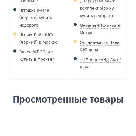
в Москве
(lifepay)ККК Mikro
комплект pipo x8
Штрих-On-Line
купить недорого
(черный) купить
недорого
Мещера-01Ф цена в
Москве
Штрих-Лайт-01Ф
(черный) в Москве
Онлайн-касса Нева
01Ф цена
Элвес МФ 3G где
купить в Москве?
ЧПМ для ЕНВД Агат 1
цена
Просмотренные товары