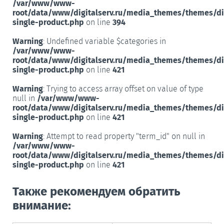
/var/www/www-
root/data/www/digitalserv.ru/media_themes/themes/d
single-product.php
on line
394
Warning
: Undefined variable $categories in
/var/www/www-
root/data/www/digitalserv.ru/media_themes/themes/d
single-product.php
on line
421
Warning
: Trying to access array offset on value of type
null in
/var/www/www-
root/data/www/digitalserv.ru/media_themes/themes/d
single-product.php
on line
421
Warning
: Attempt to read property "term_id" on null in
/var/www/www-
root/data/www/digitalserv.ru/media_themes/themes/d
single-product.php
on line
421
Также рекомендуем обратить
внимание: