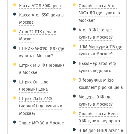
Касса АТОЛ 30Ф цена
Онлайн-касса Атол
30Ф+ ДЯ где купить в
Касса Атол 55Ф цена в
Москве?
Москве
Атол 91Ф Lite где
Атол 22 ПТК цена в
купить в Москве?
Москве
ЧПМ Меркурий 115 где
ШТРИХ-М-01Ф DUO где
купить в Москве?
купить в Москве?
Ньюджер атол 91ф
Штрих М 01Ф (черный)
купить недорого
в Москве
(lifepay)ККК Mikro
Штрих-On-Line
комплект pipo x8 цена
(черный) цена
Мещера-01Ф где
Штрих-Лайт-01Ф
купить в Москве?
(черный) где купить в
Москве?
Онлайн-касса Нева
01Ф купить недорого
Элвес МФ 3G в Москве
ЧПМ для ЕНВД Агат 1 в