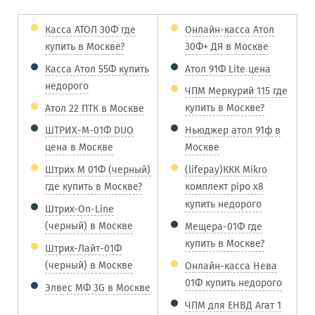
Касса АТОЛ 30Ф где
Онлайн-касса Атол
купить в Москве?
30Ф+ ДЯ в Москве
Касса Атол 55Ф купить
Атол 91Ф Lite цена
недорого
ЧПМ Меркурий 115 где
купить в Москве?
Атол 22 ПТК в Москве
ШТРИХ-М-01Ф DUO
Ньюджер атол 91ф в
цена в Москве
Москве
Штрих М 01Ф (черный)
(lifepay)ККК Mikro
где купить в Москве?
комплект pipo x8
купить недорого
Штрих-On-Line
(черный) в Москве
Мещера-01Ф где
купить в Москве?
Штрих-Лайт-01Ф
(черный) в Москве
Онлайн-касса Нева
01Ф купить недорого
Элвес МФ 3G в Москве
ЧПМ для ЕНВД Агат 1