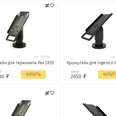
Арт. 167534
Арт
ейн для терминала Pax S920
Кронштейн для Ingenico 
а
Цена
КУПИТЬ
КУПИТ
80
2650