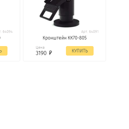
т. 64094
Арт. 64091
0
Кронштейн КК70-805
Цена
Ь
КУПИТЬ
3190