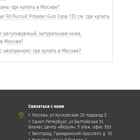
кань: где купить в Москве?
r Fit Pursuit Prowler Gun Case 132 см: где купить
r регулируемый, натуральная кожа,
 в Москве?
(с неопреном): где купить в Москве?
Связаться с нами
,
г. Москва
ул.Кусковская 20 подъезд 5
г. Санкт-Петербург, ул.Балтийская 51,
Бизнес Центр «Форум», 5 этаж, офис 503
г. Белгород, Гражданский проспект, д. 10