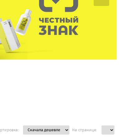
ртировка:
На странице: