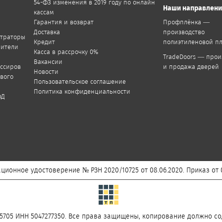
54-ФЗ изменения в 2019 году по онлайн
Наши направлен
кассам
Гарантия и возврат
Профплёнка —
Доставка
производство
страторы
Кредит
полиэтиленовой п
пители
Касса в рассрочку 0%
TradeDoors — прои
Вакансии
ассиров
и продажа дверей
Новости
ового
Пользовательское соглашение
Политика конфиденциальности
ФД
ционное удостоверение № РЗН 2020/10725 от 08.06.2020. Приказ от 0
5705 ИНН 5047277350. Все права защищены, копирование должно со