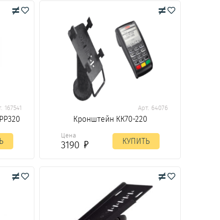
. 167541
Арт. 64076
IPP320
Кронштейн КК70-220
Цена
Ь
КУПИТЬ
3190