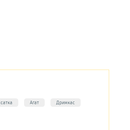
ссатка
Агат
Дримкас