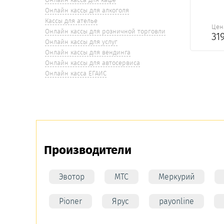
Онлайн кассы для алкоголя
Кассы для ателье
Цен
Онлайн кассы для розничной торговли
31
Онлайн кассы для услуг
Онлайн кассы для вендинга
Онлайн кассы для автосервиса
Онлайн касса ЕГАИС
Производители
Эвотор
МТС
Меркурий
Pioner
Ярус
payonline