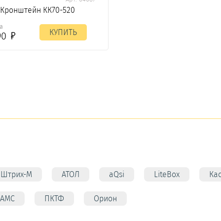
Кронштейн КК70-520
а
КУПИТЬ
90
Штрих-М
АТОЛ
aQsi
LiteBox
Ка
АМС
ПКТФ
Орион