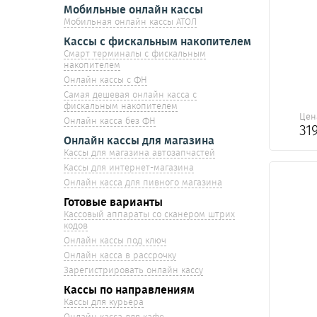
Мобильные онлайн кассы
Мобильная онлайн кассы АТОЛ
Кассы с фискальным накопителем
Смарт терминалы с фискальным
накопителем
Онлайн кассы с ФН
Самая дешевая онлайн касса с
фискальным накопителем
Цен
Онлайн касса без ФН
31
Онлайн кассы для магазина
Кассы для магазина автозапчастей
Кассы для интернет-магазина
Онлайн касса для пивного магазина
Готовые варианты
Кассовый аппараты со сканером штрих
кодов
Онлайн кассы под ключ
Онлайн касса в рассрочку
Зарегистрировать онлайн кассу
Кассы по направлениям
Кассы для курьера
Онлайн касса для кафе