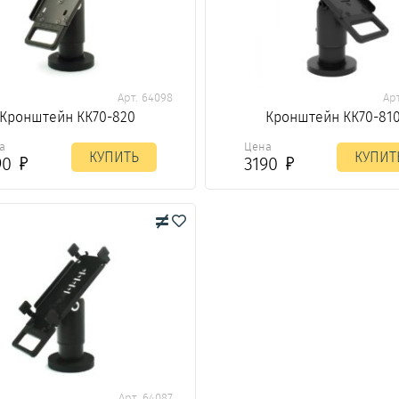
Арт. 64098
Ар
Кронштейн КК70-820
Кронштейн КК70-81
а
Цена
КУПИТЬ
КУПИТ
90
3190
Арт. 64087