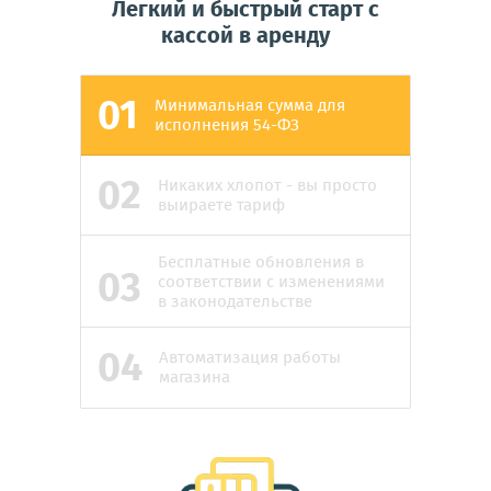
Легкий и быстрый старт с
кассой в аренду
01
Минимальная сумма для
исполнения 54-ФЗ
02
Никаких хлопот - вы просто
выираете тариф
Бесплатные обновления в
03
соответствии с изменениями
в законодательстве
04
Автоматизация работы
магазина