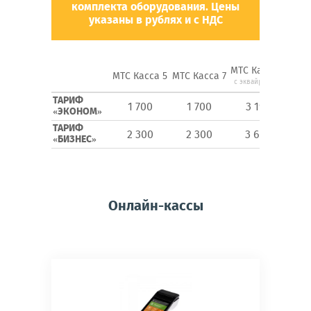
комплекта оборудования.
Цены
указаны в рублях и с НДС
МТС Касса 5
МТС
МТС Касса 5
МТС Касса 7
с эквайрингом
ТАРИФ
1 700
1 700
3 190
2
«ЭКОНОМ»
ТАРИФ
2 300
2 300
3 690
3
«БИЗНЕС»
Онлайн-кассы