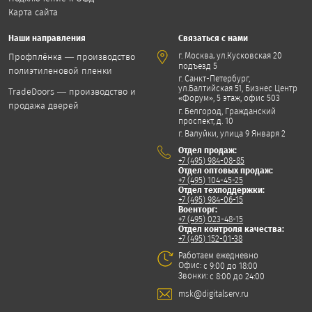
Карта сайта
Наши направления
Связаться с нами
,
г. Москва
ул.Кусковская 20
Профплёнка — производство
подъезд 5
полиэтиленовой пленки
г. Санкт-Петербург,
ул.Балтийская 51, Бизнес Центр
TradeDoors — производство и
«Форум», 5 этаж, офис 503
продажа дверей
г. Белгород, Гражданский
проспект, д. 10
г. Валуйки, улица 9 Января 2
Отдел продаж:
+7 (495) 984-08-85
Отдел оптовых продаж:
+7 (495) 104-45-25
Отдел техподдержки:
+7 (495) 984-06-15
Военторг:
+7 (495) 023-48-15
Отдел контроля качества:
+7 (495) 152-01-38
Работаем ежедневно
Офис:
с 9:00 до 18:00
Звонки:
с 8:00 до 24:00
msk@digitalserv.ru