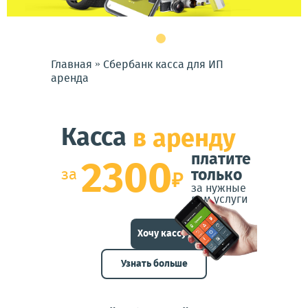
»
Главная
Сбербанк касса для ИП
аренда
Касса
в аренду
платите
2300
за
только
₽
за нужные
вам услуги
Хочу кассу в аренду!
Узнать больше