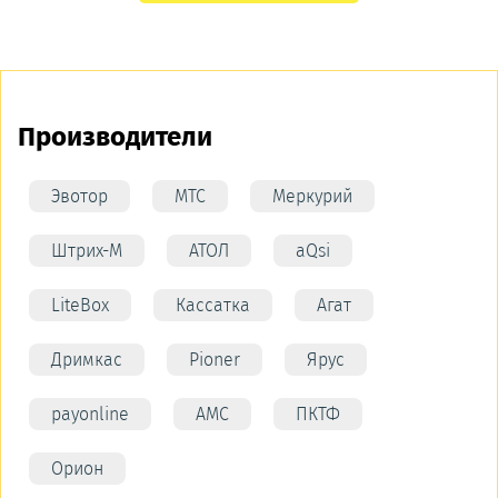
Производители
Эвотор
МТС
Меркурий
Штрих-М
АТОЛ
aQsi
LiteBox
Кассатка
Агат
Дримкас
Pioner
Ярус
payonline
АМС
ПКТФ
Орион