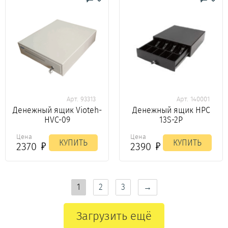
Арт. 93313
Арт. 140001
Денежный ящик Vioteh-
Денежный ящик HPC
HVC-09
13S-2P
Цена
Цена
КУПИТЬ
КУПИТЬ
2370
2390
1
2
3
→
Загрузить ещё