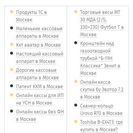
Продукты 1С в
Торговые весы МТ
Москве
30 МДА (2/5;
330×230) Футбол Т в
Маленькие кассовые
Москве
аппараты в Москве
Кронштейн над
Ккт аватар в Москве
газоотводной
Настоящий кассовый
трубкой “Б-19Н
аппарат в Москве
Классика” Зенит в
Дорогие кассовые
Москве
аппараты в Москве
Онлайн касса
Патент ККМ в Москве
скупка бу Эвотор 7.2
Онлайн кассы для ИП
в Москве
на УСН в Москве
Сканер-кольцо
Онлайн кассы без ФН
Urovo R70 в Москве
в Москве
Toshiba B-EX4T3: где
купить в Москве?