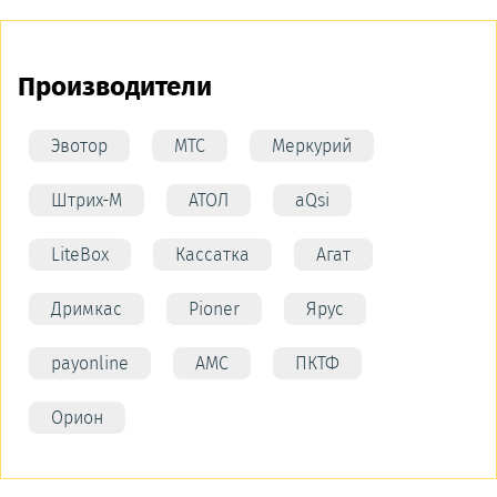
Производители
Эвотор
МТС
Меркурий
Штрих-М
АТОЛ
aQsi
LiteBox
Кассатка
Агат
Дримкас
Pioner
Ярус
payonline
АМС
ПКТФ
Орион