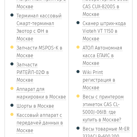
Москве
CAS CUX-8200S в
Москве
Терминал кассовый
Смарт-терминал
Сканер штрих-кода
Эвотор с ФН в
Vioteh VT 1150 в
Москве
Москве
Запчасти MSPOS-K в
АТОЛ Автономная
Москве
касса ЕГАИС в
Москве
Запчасти
РИТЕЙЛ-02Ф в
Wiki Print
Москве
регистрация в
Москве
Аппарат для
маркировки в Москве
Весы с принтером
этикеток CAS CL-
Шорты в Москве
5000J-06IB: где
Кассовый аппарат с
купить в Москве?
передачей данных в
Весы товарные M-ER
Москве
333ACLP-600.200