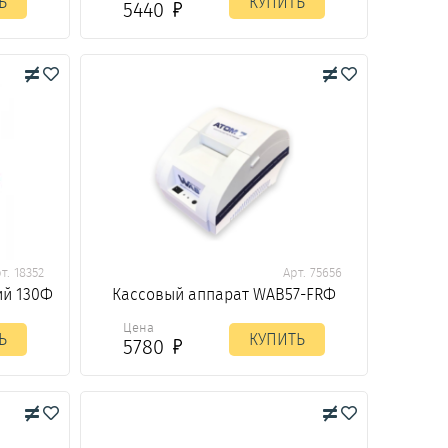
Ь
КУПИТЬ
5440
т. 18352
Арт. 75656
ий 130Ф
Кассовый аппарат WAB57-FRФ
Цена
Ь
КУПИТЬ
5780