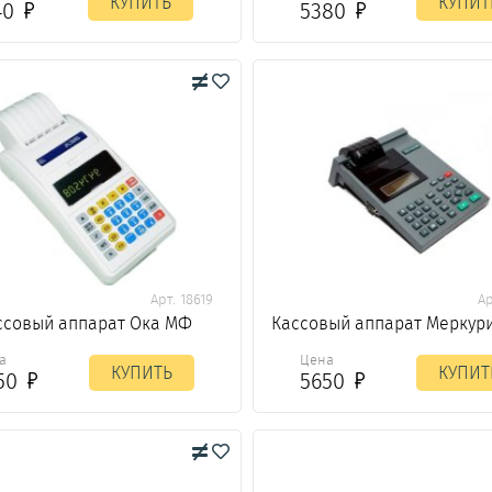
КУПИТЬ
КУПИТ
40
5380
Арт. 18619
Ар
ссовый аппарат Ока МФ
Кассовый аппарат Меркур
а
Цена
КУПИТЬ
КУПИТ
50
5650