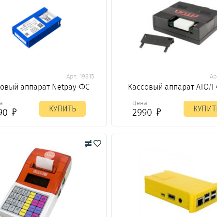
Арт. 19815
Ар
овый аппарат Netpay-ФС
Кассовый аппарат АТОЛ
а
Цена
КУПИТЬ
КУПИТ
90
2990