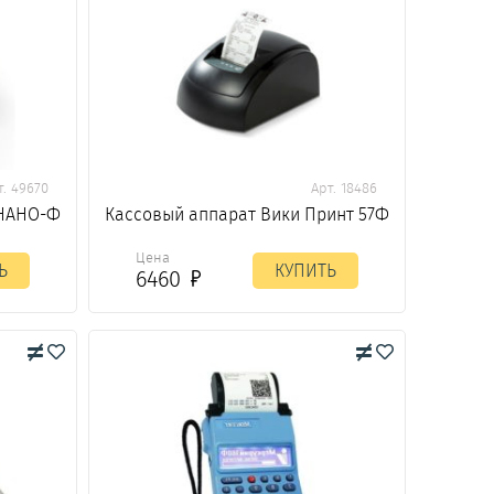
т. 49670
Арт. 18486
-НАНО-Ф
Кассовый аппарат Вики Принт 57Ф
Цена
Ь
КУПИТЬ
6460