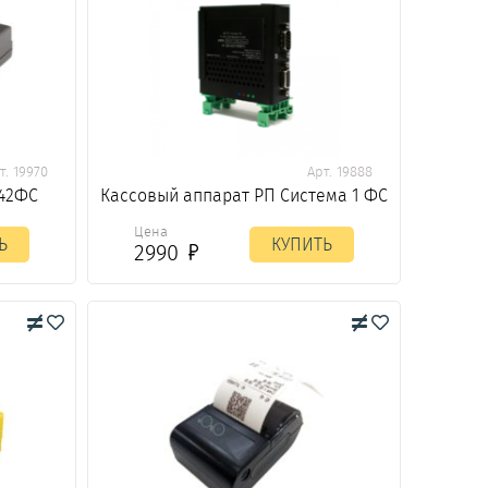
т. 19970
Арт. 19888
 42ФС
Кассовый аппарат РП Система 1 ФС
Цена
Ь
КУПИТЬ
2990