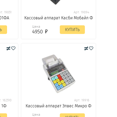
т. 19851
Арт. 19894
 01ФА
Кассовый аппарат Касби Мобайл Ф
Цена
Ь
КУПИТЬ
4950
. 162510
Арт. 19916
л 1Ф
Кассовый аппарат Элвес Микро Ф
Цена