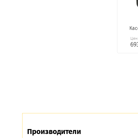
Кас
Цен
69
Производители