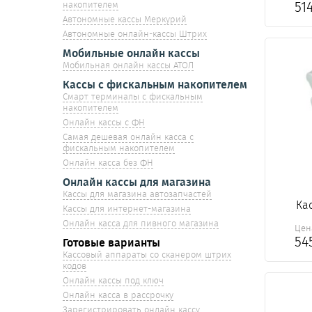
51
накопителем
Автономные кассы Меркурий
Автономные онлайн-кассы Штрих
Мобильные онлайн кассы
Мобильная онлайн кассы АТОЛ
Кассы с фискальным накопителем
Смарт терминалы с фискальным
накопителем
Онлайн кассы с ФН
Самая дешевая онлайн касса с
фискальным накопителем
Онлайн касса без ФН
Онлайн кассы для магазина
Кассы для магазина автозапчастей
Ка
Кассы для интернет-магазина
Онлайн касса для пивного магазина
Цен
54
Готовые варианты
Кассовый аппараты со сканером штрих
кодов
Онлайн кассы под ключ
Онлайн касса в рассрочку
Зарегистрировать онлайн кассу