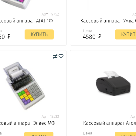
Арт. 19752
Ар
ссовый аппарат АГАТ 1Ф
Кассовый аппарат Умка
а
Цена
КУПИТЬ
КУПИТ
50
4580
Арт. 18533
Арт
совый аппарат Элвес МФ
Кассовый аппарат Ато
а
Цена