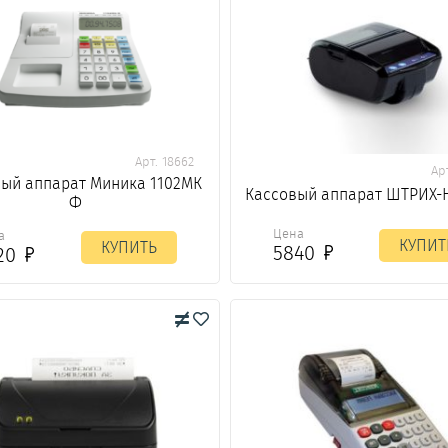
Арт. 18662
Ар
ый аппарат Миника 1102МК
Кассовый аппарат ШТРИХ
Ф
Цена
а
КУПИТ
КУПИТЬ
5840
20