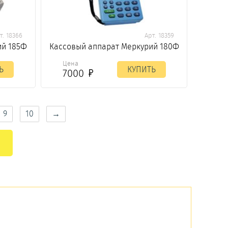
т. 18366
Арт. 18359
ий 185Ф
Кассовый аппарат Меркурий 180Ф
Цена
Ь
КУПИТЬ
7000
9
10
→