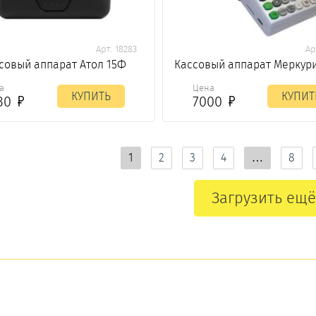
Арт. 18283
Ар
совый аппарат Атол 15Ф
Кассовый аппарат Меркур
а
Цена
КУПИТЬ
КУПИТ
30
7000
1
2
3
4
…
8
Загрузить ещё