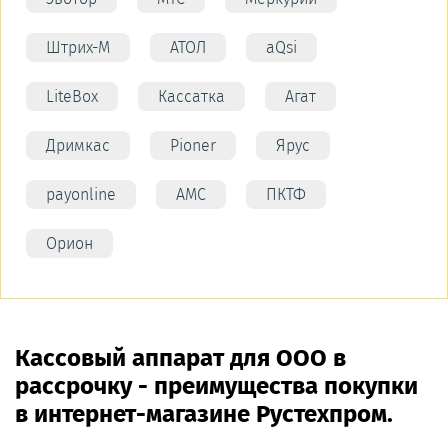
Штрих-М
АТОЛ
aQsi
LiteBox
Кассатка
Агат
Дримкас
Pioner
Ярус
payonline
АМС
ПКТФ
Орион
Кассовый аппарат для ООО в
рассрочку - преимущества покупки
в интернет-магазине Рустехпром.