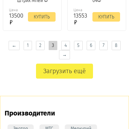
Штрих Мпей Ф
04Ф
Цена
Цена
13500
13553
КУПИТЬ
КУПИТЬ
←
1
2
3
4
5
6
7
8
→
Загрузить ещё
Производители
Эвотор
МТС
Меркурий