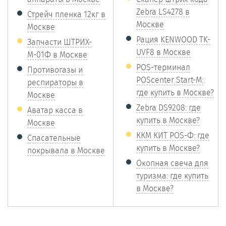
Zebra LS4278 в
Стрейч пленка 12кг в
Москве
Москве
Рация KENWOOD TK-
Запчасти ШТРИХ-
UVF8 в Москве
М-01Ф в Москве
POS-терминал
Противогазы и
POScenter Start-M:
респираторы в
где купить в Москве?
Москве
Zebra DS9208: где
Аватар касса в
купить в Москве?
Москве
ККМ КИТ POS-Ф: где
Спасательные
купить в Москве?
покрывала в Москве
Окопная свеча для
туризма: где купить
в Москве?