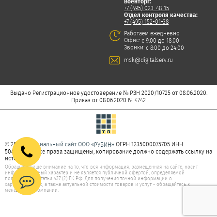
Военторг:
+7 (495) 023-48-15
Отдел контроля качества:
+7 (495) 152-01-38
Работаем ежедневно
Офис:
с 9:00 до 18:00
Звонки:
с 8:00 до 24:00
msk@digitalserv.ru
Выдано Регистрационное удостоверение № РЗН 2020/10725 от 08.06.2020.
Приказ от 08.06.2020 № 4742
© 2026
Официальный сайт ООО «
»
ОГРН 1235000075705 ИНН
РУБИН
5047277350. Все права защищены, копирование должно содержать ссылку на
источник.
Обращаем ваше внимание на то, что вся информация, размещенная на сайте, носит
информационный характер и не является публичной офертой, определяемой
положениями статьи 437 (2) ГК РФ. Для получения точной информации о
характеристиках, а также актуальной стоимости товаров и услуг - обращайтесь к
менеджерам компании.