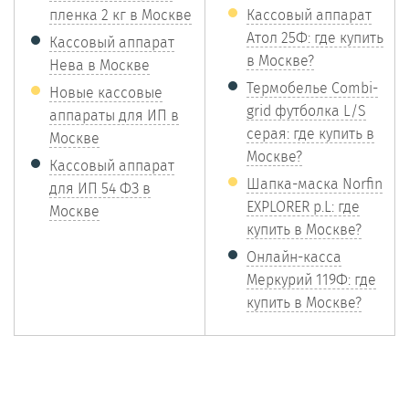
пленка 2 кг в Москве
Кассовый аппарат
Атол 25Ф: где купить
Кассовый аппарат
в Москве?
Нева в Москве
Термобелье Combi-
Новые кассовые
grid футболка L/S
аппараты для ИП в
серая: где купить в
Москве
Москве?
Кассовый аппарат
Шапка-маска Norfin
для ИП 54 ФЗ в
EXPLORER р.L: где
Москве
купить в Москве?
Онлайн-касса
Меркурий 119Ф: где
купить в Москве?