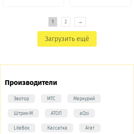
1
2
→
Загрузить ещё
Производители
Эвотор
МТС
Меркурий
Штрих-М
АТОЛ
aQsi
LiteBox
Кассатка
Агат