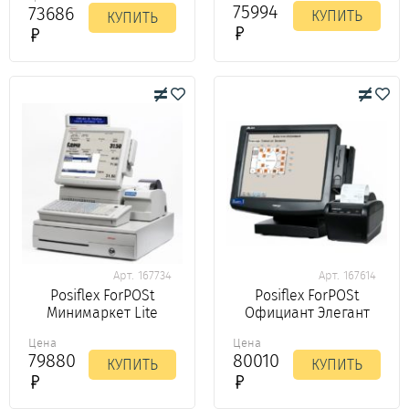
75994
73686
КУПИТЬ
КУПИТЬ
Арт. 167734
Арт. 167614
Posiflex ForPOSt
Posiflex ForPOSt
Минимаркет Lite
Официант Элегант
Цена
Цена
79880
80010
КУПИТЬ
КУПИТЬ