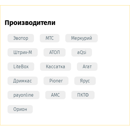
Производители
Эвотор
МТС
Меркурий
Штрих-М
АТОЛ
aQsi
LiteBox
Кассатка
Агат
Дримкас
Pioner
Ярус
payonline
АМС
ПКТФ
Орион