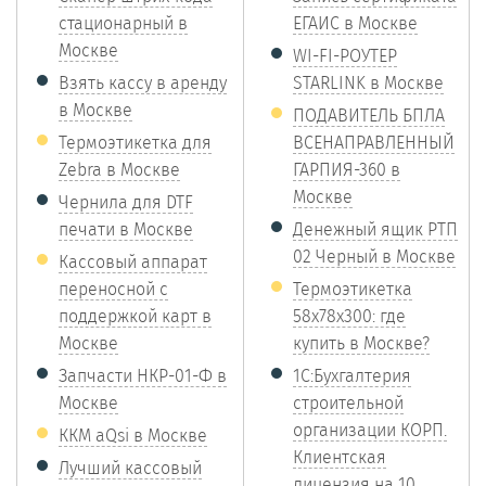
стационарный в
ЕГАИС в Москве
Москве
WI-FI-РОУТЕР
Взять кассу в аренду
STARLINK в Москве
в Москве
ПОДАВИТЕЛЬ БПЛА
Термоэтикетка для
ВСЕНАПРАВЛЕННЫЙ
Zebra в Москве
ГАРПИЯ-360 в
Москве
Чернила для DTF
печати в Москве
Денежный ящик РТП
02 Черный в Москве
Кассовый аппарат
переносной с
Термоэтикетка
поддержкой карт в
58х78х300: где
Москве
купить в Москве?
Запчасти НКР-01-Ф в
1С:Бухгалтерия
Москве
строительной
организации КОРП.
ККМ aQsi в Москве
Клиентская
Лучший кассовый
лицензия на 10