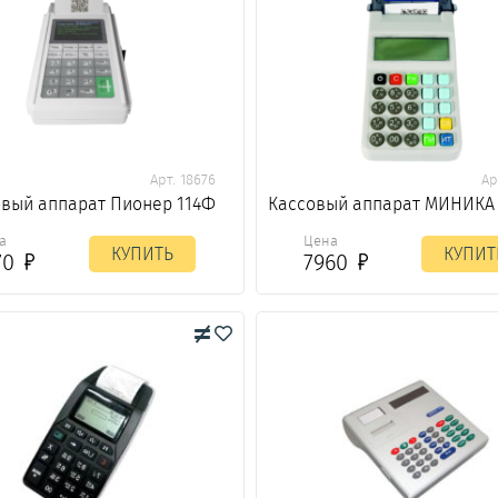
Арт. 18676
Ар
вый аппарат Пионер 114Ф
Кассовый аппарат МИНИКА 
а
Цена
КУПИТЬ
КУПИТ
70
7960