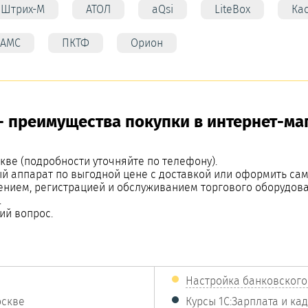
Штрих-М
АТОЛ
aQsi
LiteBox
Ка
АМС
ПКТФ
Орион
- преимущества покупки в интернет-ма
кве (подробности уточняйте по телефону).
й аппарат по выгодной цене с доставкой или оформить са
ением, регистрацией и обслуживанием торгового оборудова
.
ий вопрос.
Настройка банковского
оскве
Курсы 1С:Зарплата и к