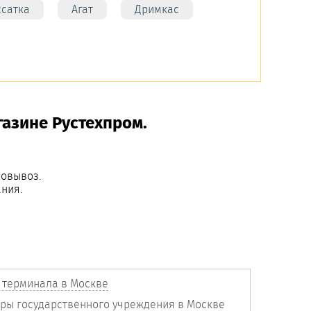
ссатка
Агат
Дримкас
газине Рустехпром.
мовывоз.
ния.
 терминала в Москве
адры государственного учреждения в Москве