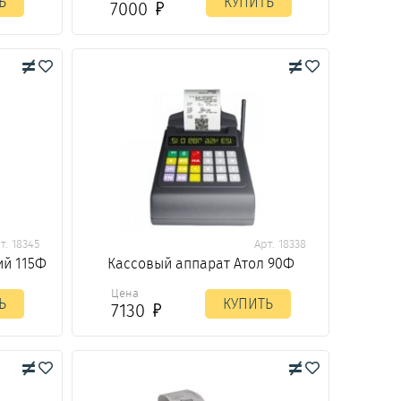
Ь
КУПИТЬ
7000
т. 18345
Арт. 18338
ий 115Ф
Кассовый аппарат Атол 90Ф
Цена
Ь
КУПИТЬ
7130