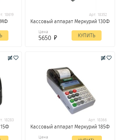
т. 18619
Арт. 18352
 МФ
Кассовый аппарат Меркурий 130Ф
Цена
Ь
КУПИТЬ
5650
т. 18283
Арт. 18366
 15Ф
Кассовый аппарат Меркурий 185Ф
Цена