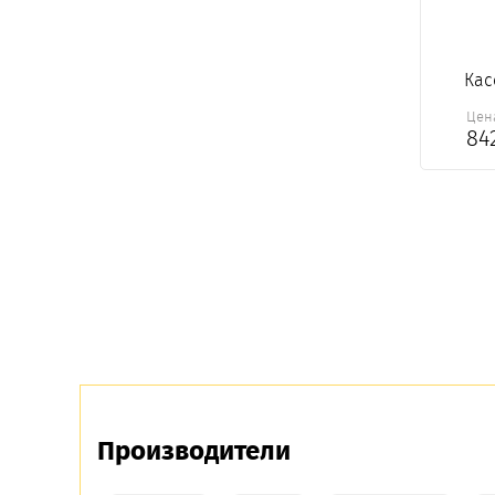
Кас
Цен
84
Производители