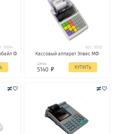
т. 19894
Арт. 18533
обайл Ф
Кассовый аппарат Элвес МФ
Цена
Ь
КУПИТЬ
5140