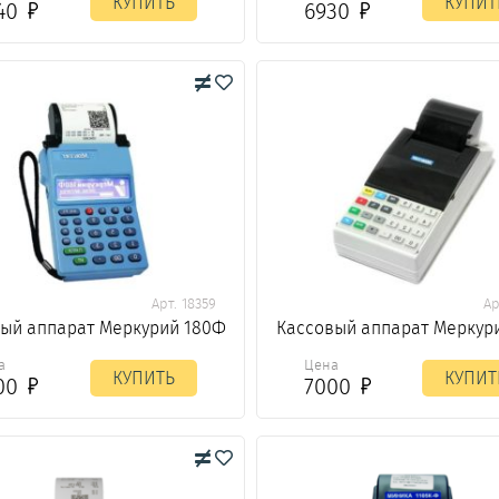
КУПИТЬ
КУПИТ
40
6930
Арт. 18359
Ар
ый аппарат Меркурий 180Ф
Кассовый аппарат Меркур
а
Цена
КУПИТЬ
КУПИТ
00
7000