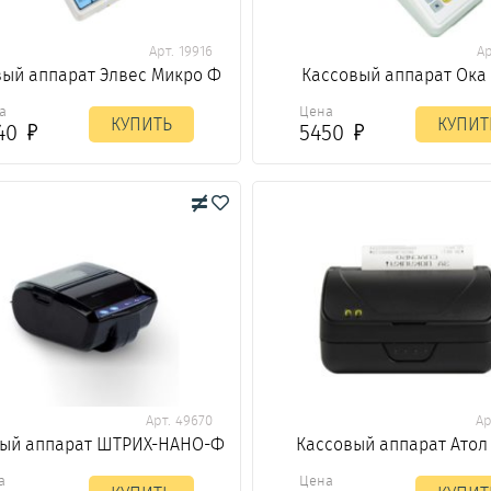
Арт. 19916
Ар
вый аппарат Элвес Микро Ф
Кассовый аппарат Ока
а
Цена
КУПИТЬ
КУПИТ
40
5450
Арт. 49670
Ар
вый аппарат ШТРИХ-НАНО-Ф
Кассовый аппарат Атол
а
Цена