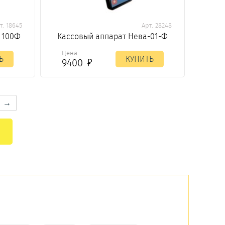
т. 18645
Арт. 28248
 100Ф
Кассовый аппарат Нева-01-Ф
Цена
Ь
КУПИТЬ
9400
→