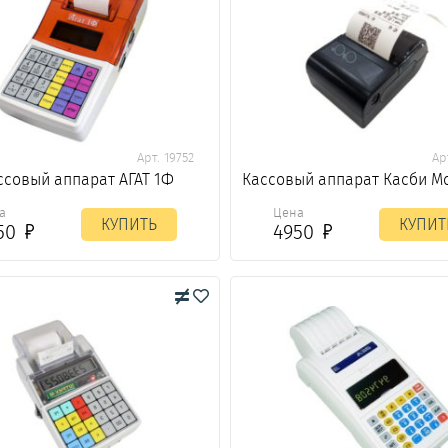
Арт. 19752
Ар
ссовый аппарат АГАТ 1Ф
Кассовый аппарат Касби М
а
Цена
КУПИТЬ
КУПИТ
50
4950