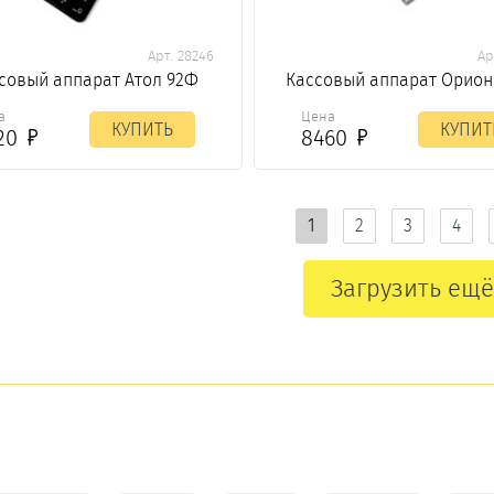
Арт. 28246
Ар
совый аппарат Атол 92Ф
Кассовый аппарат Орион
а
Цена
КУПИТЬ
КУПИТ
20
8460
1
2
3
4
Загрузить ещё