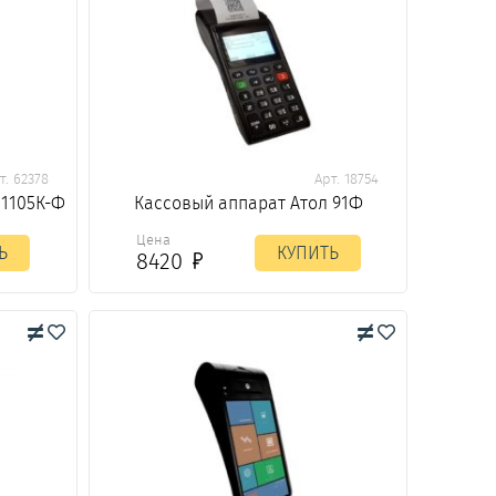
т. 62378
Арт. 18754
1105К-Ф
Кассовый аппарат Атол 91Ф
Цена
Ь
КУПИТЬ
8420