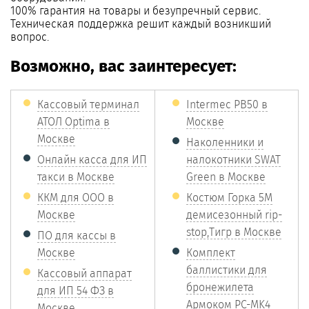
100% гарантия на товары и безупречный сервис.
Техническая поддержка решит каждый возникший
вопрос.
Возможно, вас заинтересует:
Кассовый терминал
Intermec PB50 в
АТОЛ Optima в
Москве
Москве
Наколенники и
Онлайн касса для ИП
налокотники SWAT
такси в Москве
Green в Москве
ККМ для ООО в
Костюм Горка 5М
Москве
демисезонный rip-
stop,Тигр в Москве
ПО для кассы в
Москве
Комплект
баллистики для
Кассовый аппарат
бронежилета
для ИП 54 ФЗ в
Армоком PC-MK4
Москве