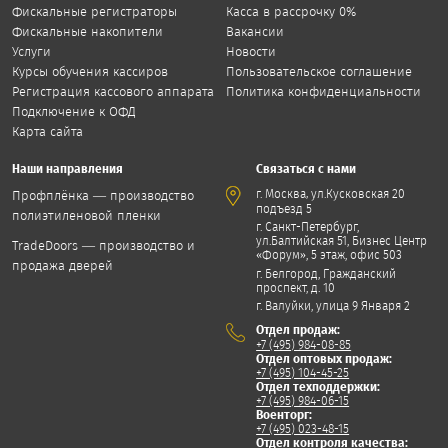
Фискальные регистраторы
Касса в рассрочку 0%
Фискальные накопители
Вакансии
Услуги
Новости
Курсы обучения кассиров
Пользовательское соглашение
Регистрация кассового аппарата
Политика конфиденциальности
Подключение к ОФД
Карта сайта
Наши направления
Связаться с нами
,
г. Москва
ул.Кусковская 20
Профплёнка — производство
подъезд 5
полиэтиленовой пленки
г. Санкт-Петербург,
ул.Балтийская 51, Бизнес Центр
TradeDoors — производство и
«Форум», 5 этаж, офис 503
продажа дверей
г. Белгород, Гражданский
проспект, д. 10
г. Валуйки, улица 9 Января 2
Отдел продаж:
+7 (495) 984-08-85
Отдел оптовых продаж:
+7 (495) 104-45-25
Отдел техподдержки:
+7 (495) 984-06-15
Военторг:
+7 (495) 023-48-15
Отдел контроля качества: