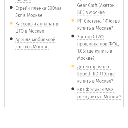
Gear Craft (Акетон
Стрейч пленка 500мм
БП) в Москве
5кг в Москве
РП Система 1ФА: где
Кассовый аппарат в
купить в Москве?
ЦТО в Москве
Эвотор СТ2Ф
Аренда мобильной
прошивка под ФФД
кассы в Москве
1.05: где купить в
Москве?
Детектор валют
Kobell IRD 110: где
купить в Москве?
ККТ Феликс-РМФ:
где купить в Москве?