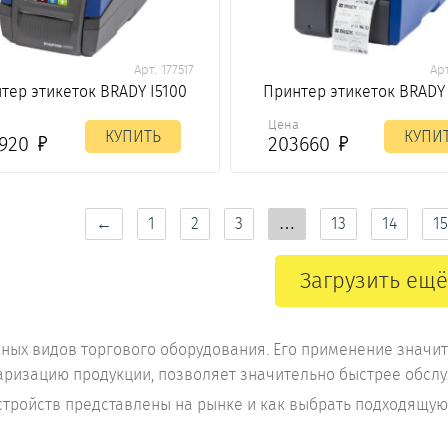
Арт. 177517
Арт
тер этикеток BRADY I5100
Принтер этикеток BRADY 
а
Цена
КУПИТЬ
КУПИ
6920
203660
←
1
2
3
…
13
14
15
Загрузить ещё
нных видов торгового оборудования. Его применение значи
аризацию продукции, позволяет значительно быстрее обслу
 устройств представлены на рынке и как выбрать подходящу