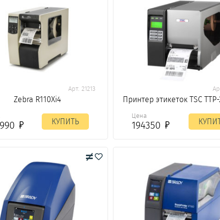
Арт. 21213
Ар
Zebra R110Xi4
Принтер этикеток TSC TTP
а
Цена
КУПИТЬ
КУПИ
9990
194350