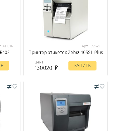
. 411014
Арт. 172145
 R402
Принтер этикеток Zebra 105SL Plus
Цена
ТЬ
КУПИТЬ
130020