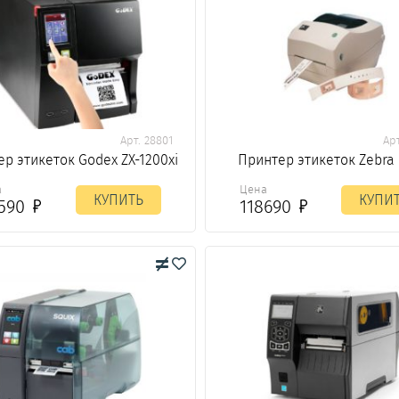
Арт. 28801
Арт
р этикеток Godex ZX-1200xi
Принтер этикеток Zebra
а
Цена
КУПИТЬ
КУПИ
4590
118690