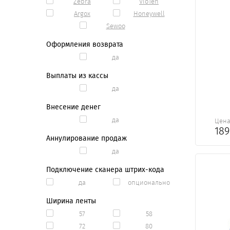
Zebra
VioTeh
Argox
Honeywell
Sewoo
Оформления возврата
да
Выплаты из кассы
да
Внесение денег
да
Цен
18
Аннулирование продаж
да
Подключение сканера штрих-кода
да
опционально
Ширина ленты
57
58
72
80