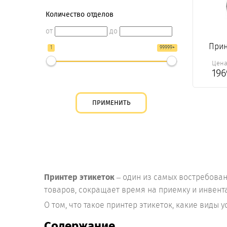
Количество отделов
от
до
Прин
1
99999+
Цен
19
Принтер этикеток
– один из самых востребова
товаров, сокращает время на приемку и инвент
О том, что такое принтер этикеток, какие виды
Содержание