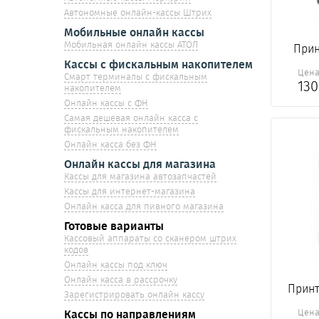
Автономные онлайн-кассы Штрих
Мобильные онлайн кассы
Мобильная онлайн кассы АТОЛ
Прин
Кассы с фискальным накопителем
Цен
Смарт терминалы с фискальным
13
накопителем
Онлайн кассы с ФН
Самая дешевая онлайн касса с
фискальным накопителем
Онлайн касса без ФН
Онлайн кассы для магазина
Кассы для магазина автозапчастей
Кассы для интернет-магазина
Онлайн касса для пивного магазина
Готовые варианты
Кассовый аппараты со сканером штрих
кодов
Онлайн кассы под ключ
Онлайн касса в рассрочку
Принт
Зарегистрировать онлайн кассу
Цен
Кассы по направлениям