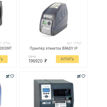
т. 27794
Арт. 177527
-2610MT
Принтер этикеток BRADY IP
Цена
ТЬ
КУПИТЬ
196920