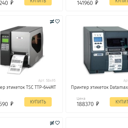
КУПИТЬ
КУПИ
5240
141960
Арт. 58495
Ар
ер этикеток TSC TTP-644MT
Принтер этикеток Datamax
а
Цена
КУПИТЬ
КУПИ
2590
188370