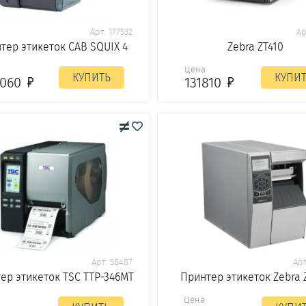
Арт. 177532
Ар
тер этикеток CAB SQUIX 4
Zebra ZT410
а
Цена
КУПИТЬ
КУПИ
0060
131810
Арт. 58487
Арт
ер этикеток TSC TTP-346MT
Принтер этикеток Zebra 
а
Цена