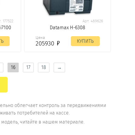
. 177522
Арт. 469626
i7100
Datamax H-6308
Цена
ТЬ
КУПИТЬ
205930
16
17
18
→
тельно облегчает контроль за передвижениями
живать потребителей на кассе.
ю модель, читайте в нашем материале.