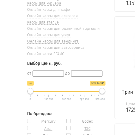
13
Кассы для курьера
Онлайн касса для кафе
Онлайн кассы для алкоголя
Кассы для ателье
Онлайн кассы для розничной торговли
Онлайн кассы для услуг
Онлайн кассы для вендинга
Онлайн кассы для автосервиса
Онлайн касса ЕГАИС
Выбор цены, руб:
от
до
₽
₽
0
530 600
Принт
0
132 650
265 300
397 950
530 600
Цен
17
По брендам:
Mercury
Godex
Атол
TSC