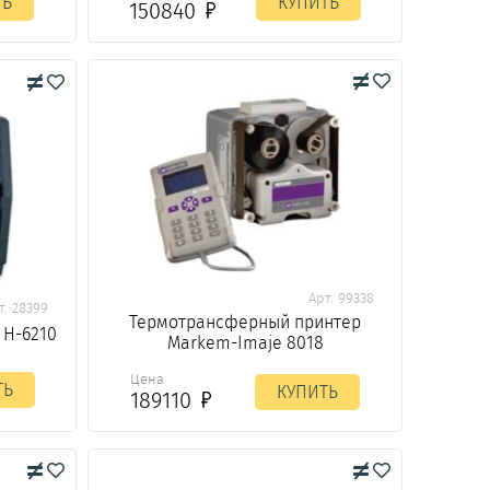
ТЬ
КУПИТЬ
150840
Арт. 99338
т. 28399
Термотрансферный принтер
 H-6210
Markem-Imaje 8018
Цена
ТЬ
КУПИТЬ
189110