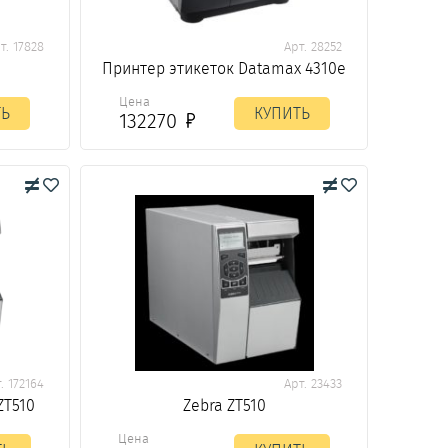
т. 17828
Арт. 28252
Принтер этикеток Datamax 4310e
Цена
ТЬ
КУПИТЬ
132270
. 172164
Арт. 23433
ZT510
Zebra ZT510
Цена