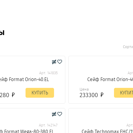
Ы
Сорт
Арт. 141835
Арт
ейф Format Orion-40.EL
Сейф Format Orion-4
а
Цена
КУПИТЬ
КУПИ
3280
233300
Арт. 142147
Арт
ф Format Wega-80-380 EL
Сейф Technomax EHC/1