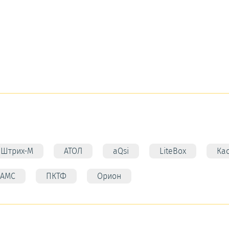
Штрих-М
АТОЛ
aQsi
LiteBox
Ка
АМС
ПКТФ
Орион