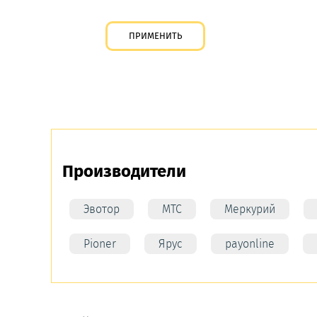
Производители
Эвотор
МТС
Меркурий
Pioner
Ярус
payonline