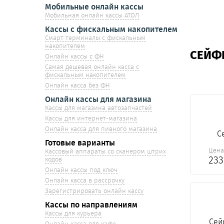
Мобильные онлайн кассы
Мобильная онлайн кассы АТОЛ
Кассы с фискальным накопителем
Смарт терминалы с фискальным
накопителем
СЕЙФ
Онлайн кассы с ФН
Самая дешевая онлайн касса с
фискальным накопителем
Онлайн касса без ФН
Онлайн кассы для магазина
Кассы для магазина автозапчастей
Кассы для интернет-магазина
Онлайн касса для пивного магазина
С
Готовые варианты
Цен
Кассовый аппараты со сканером штрих
23
кодов
Онлайн кассы под ключ
Онлайн касса в рассрочку
Зарегистрировать онлайн кассу
Кассы по направлениям
Кассы для курьера
Сей
Онлайн касса для кафе