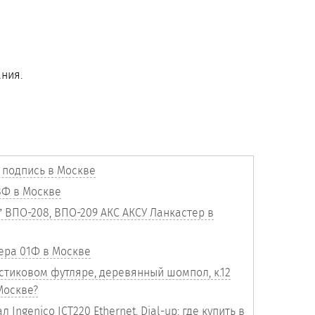
ния.
 подпись в Москве
8Ф в Москве
 ВПО-208, ВПО-209 АКС АКСУ Ланкастер в
ера 01Ф в Москве
стиковом футляре, деревянный шомпол, к.12
 Москве?
Ingenico ICT220 Ethernet, Dial-up: где купить в