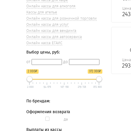
Онлайн кассы для алкоголя
Цен
Кассы для ателье
24
Онлайн кассы для розничной торговли
Онлайн кассы для услуг
Онлайн кассы для вендинга
Онлайн кассы для автосервиса
Онлайн касса ЕГАИС
Выбор цены, руб:
Цен
от
до
29
₽
₽
2 000
372 300
2 000
94 575
187 150
279 725
372 300
По брендам:
Оформления возврата
да
Выплаты из кассы