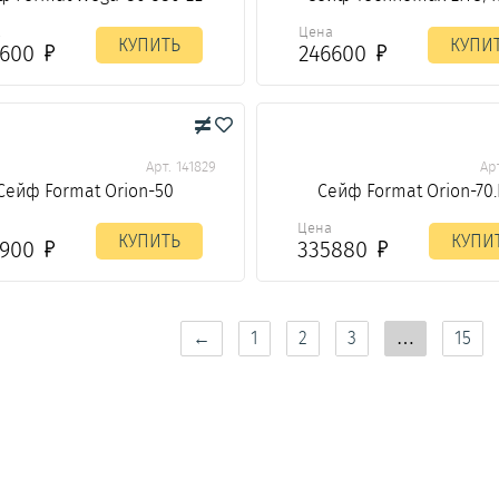
а
Цена
КУПИТЬ
КУПИ
3600
246600
Арт. 141829
Арт
Сейф Format Orion-50
Сейф Format Orion-70.
а
Цена
КУПИТЬ
КУПИ
3900
335880
←
1
2
3
…
15