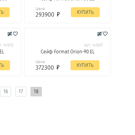
Цена
ТЬ
КУПИТЬ
293900
. 141815
Арт. 141807
EL
Сейф Format Orion-90.EL
Цена
ТЬ
КУПИТЬ
372300
16
17
18