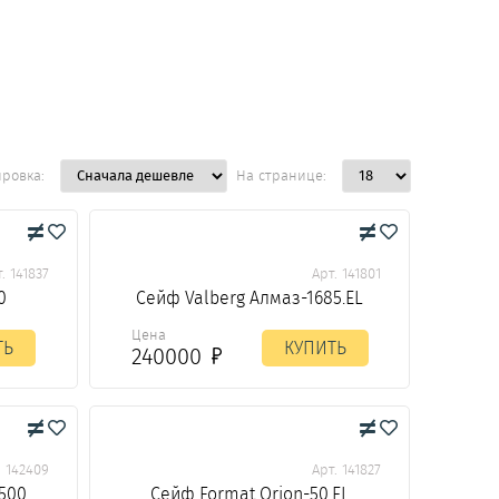
ировка:
На странице:
. 141837
Арт. 141801
0
Сейф Valberg Алмаз-1685.EL
Цена
ТЬ
КУПИТЬ
240000
. 142409
Арт. 141827
500
Сейф Format Orion-50.EL