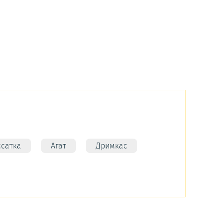
ссатка
Агат
Дримкас