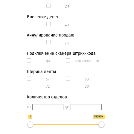
да
Внесение денег
да
Аннулирование продаж
да
Подключение сканера штрих-кода
да
опционально
Ширина ленты
57
58
72
80
Количество отделов
от
до
1
99999+