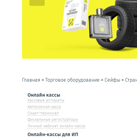
»
»
»
Главная
Торговое оборудование
Сейфы
Стра
Онлайн кассы
Кассовые аппараты
Автономная касса
Смарт-терминал
Фискальные регистраторы
Личный кабинет онлайн-кассы
Онлайн-кассы для ИП