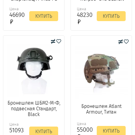
Цена
Цена
46690
48230
КУПИТЬ
КУПИТЬ
Бронешлем ШБМ2-М-Ф,
Бронешлем Atlant
подвесная Стандарт,
Armour, Титан
Black
Цена
Цена
55000
51093
КУПИТЬ
КУПИТЬ