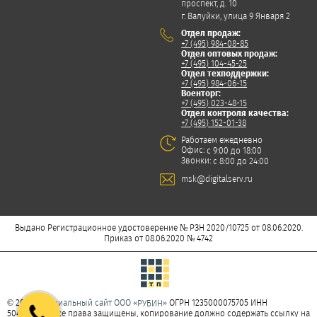
проспект, д. 10
г. Валуйки, улица 9 Января 2
Отдел продаж:
+7 (495) 984-08-85
Отдел оптовых продаж:
+7 (495) 104-45-25
Отдел техподдержки:
+7 (495) 984-06-15
Военторг:
+7 (495) 023-48-15
Отдел контроля качества:
+7 (495) 152-01-38
Работаем ежедневно
Офис:
с 9:00 до 18:00
Звонки:
с 8:00 до 24:00
msk@digitalserv.ru
Выдано Регистрационное удостоверение № РЗН 2020/10725 от 08.06.2020.
Приказ от 08.06.2020 № 4742
© 2026
Официальный сайт ООО «
»
ОГРН 1235000075705 ИНН
РУБИН
5047277350. Все права защищены, копирование должно содержать ссылку на