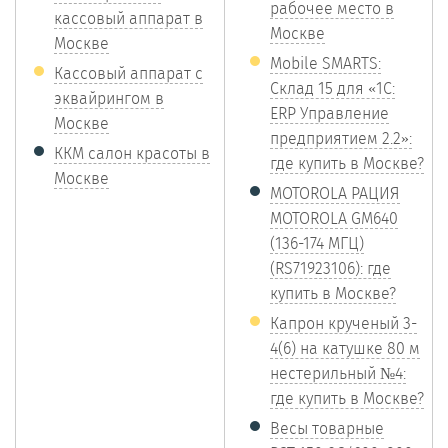
рабочее место в
кассовый аппарат в
Москве
Москве
Mobile SMARTS:
Кассовый аппарат с
Склад 15 для «1С:
эквайрингом в
ERP Управление
Москве
предприятием 2.2»:
ККМ салон красоты в
где купить в Москве?
Москве
MOTOROLA РАЦИЯ
MOTOROLA GM640
(136-174 MГЦ)
(RS71923106): где
купить в Москве?
Капрон крученый 3-
4(6) на катушке 80 м
нестерильный №4:
где купить в Москве?
Весы товарные