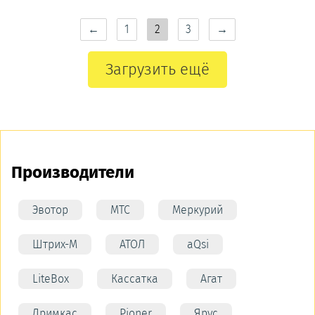
←
1
2
3
→
Загрузить ещё
Производители
Эвотор
МТС
Меркурий
Штрих-М
АТОЛ
aQsi
LiteBox
Кассатка
Агат
Дримкас
Pioner
Ярус