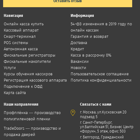
Оставить отзыв
Навигация
Информация
Онлайн касса купить
54-ФЗ изменения в 2019 году по
Кассовый аппарат
онлайн кассам
Смарт-терминал
Гарантия и возврат
POS системы
Доставка
Автономная касса
Кредит
Фискальные регистраторы
Касса в рассрочку 0%
Фискальные накопители
Вакансии
Услуги
Новости
Курсы обучения кассиров
Пользовательское соглашение
Регистрация кассового аппарата
Политика конфиденциальности
Подключение к ОФД
Карта сайта
Наши направления
Связаться с нами
,
г. Москва
ул.Кусковская 20
Профплёнка — производство
подъезд 5
полиэтиленовой пленки
г. Санкт-Петербург,
ул.Балтийская 51, Бизнес Центр
TradeDoors — производство и
«Форум», 5 этаж, офис 503
продажа дверей
г. Белгород, Гражданский