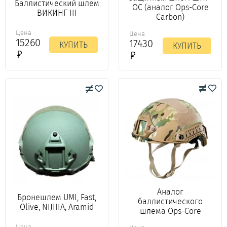
Баллистический шлем
ОС (аналог Ops-Core
ВИКИНГ III
Carbon)
Цена
Цена
15260
17430
КУПИТЬ
КУПИТЬ
Аналог
Бронешлем UMI, Fast,
баллистического
Olive, NIJIIIA, Aramid
шлема Ops-Core
Цена