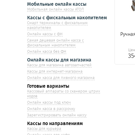
Мобильные онлайн кассы
Мобильная онлайн кассы АТОЛ
Кассы с фискальным накопителем
Смарт терминалы с фискальным
накопителем
Ручна
Онлайн кассы с ФН
Самая дешевая онлайн касса с
фискальным накопителем
Це
Онлайн касса без ФН
3
Онлайн кассы для магазина
Кассы для магазина автозапчастей
Кассы для интернет-магазина
Онлайн касса для пивного магазина
Готовые варианты
Кассовый аппараты со сканером штрих
кодов
Онлайн кассы под ключ
Онлайн касса в рассрочку
Зарегистрировать онлайн кассу
Кассы по направлениям
Кассы для курьера
Онлайн касса для кафе