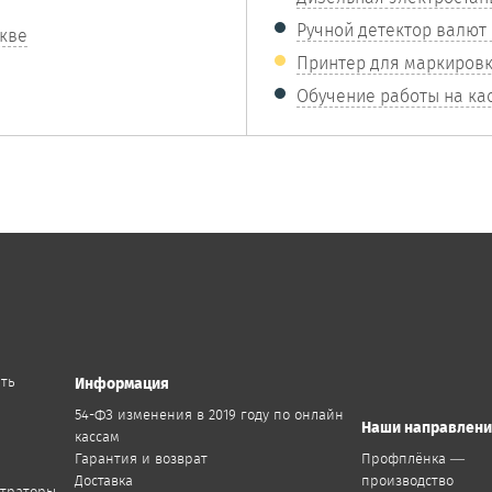
Ручной детектор валют M
скве
Принтер для маркировки
Обучение работы на кас
ить
Информация
54-ФЗ изменения в 2019 году по онлайн
Наши направлен
кассам
Гарантия и возврат
Профплёнка —
Доставка
производство
страторы