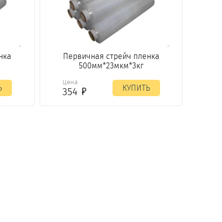
нка
Первичная стрейч пленка
500мм*23мкм*3кг
Цена
Ь
КУПИТЬ
354