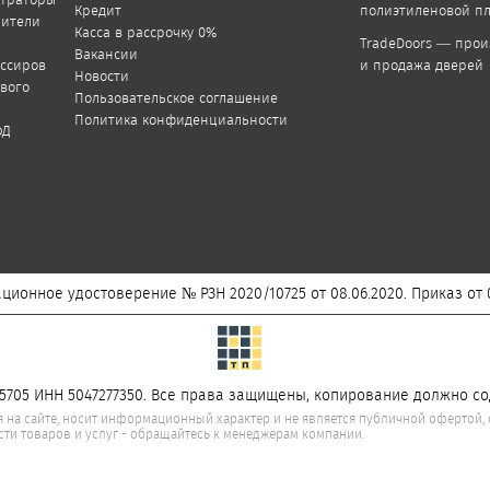
Кредит
полиэтиленовой п
пители
Касса в рассрочку 0%
TradeDoors — прои
Вакансии
ассиров
и продажа дверей
Новости
ового
Пользовательское соглашение
Политика конфиденциальности
ФД
ционное удостоверение № РЗН 2020/10725 от 08.06.2020. Приказ от 0
5705 ИНН 5047277350. Все права защищены, копирование должно со
на сайте, носит информационный характер и не является публичной офертой, о
сти товаров и услуг - обращайтесь к менеджерам компании.