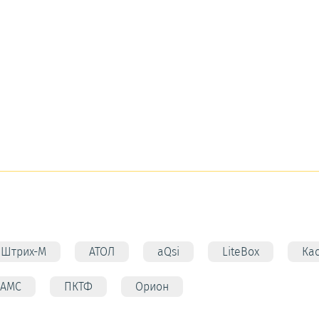
Штрих-М
АТОЛ
aQsi
LiteBox
Ка
АМС
ПКТФ
Орион