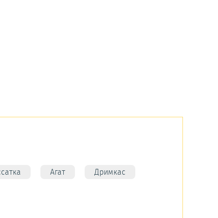
ссатка
Агат
Дримкас