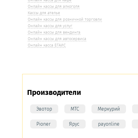
Онлайн кассы для алкоголя
Кассы для ателье
Онлайн кассы для розничной торговли
Онлайн кассы для услуг
Онлайн кассы для вендинга
Онлайн кассы для автосервиса
Онлайн касса ЕГАИС
Производители
Эвотор
МТС
Меркурий
Pioner
Ярус
payonline