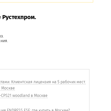
 Рустехпром.
з.
ния.
тами. Клиентская лицензия на 5 рабочих мест.
в Москве
CPS21 woodland в Москве
ия ENDRESS ESE: где купить в Москве?