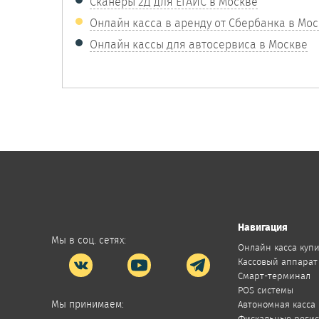
Сканеры 2Д для ЕГАИС в Москве
Онлайн касса в аренду от Сбербанка в Мо
Онлайн кассы для автосервиса в Москве
Навигация
Мы в соц. сетях:
Онлайн касса куп
Кассовый аппарат
Смарт-терминал
POS системы
Мы принимаем:
Автономная касса
Фискальные реги