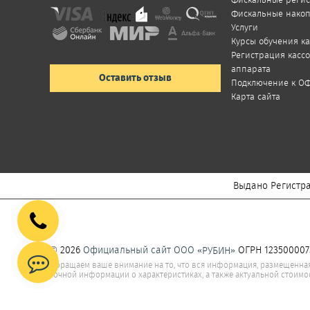
Фискальные нако
Услуги
Курсы обучения к
Регистрация касс
аппарата
Оставить отзыв
Подключение к О
Карта сайта
Выдано Регистра
© 2026
Официальный сайт ООО «
»
ОГРН 123500007
РУБИН
Обращаем ваше внимание на то, что вся информация, размещенная 
точной информации о характеристиках, а также актуальной стоимо