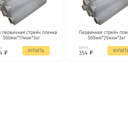
я первичная стрейч пленка
Первичная стрейч пле
500мм*17мкм*3кг
500мм*20мкм*3кг
на
Цена
КУПИТЬ
КУПИТ
54
354