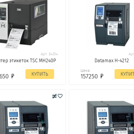
Арт. 84514
Ар
тер этикеток TSC MH240P
Datamax H-4212
а
Цена
КУПИТЬ
КУПИ
3650
157250