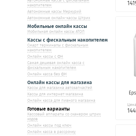
Автономные кассы с фискальным
14
накопителем
Автономные кассы Меркурий
Автономные онлайн-кассы Штрих
Мобильные онлайн кассы
Мобильная онлайн кассы АТОЛ
Кассы с фискальным накопителем
Смарт терминалы с фискальным
накопителем
Онлайн кассы с ФН
Самая дешевая онлайн касса с
фискальным накопителем
Онлайн касса без ФН
Онлайн кассы для магазина
Кассы для магазина автозапчастей
Eps
Кассы для интернет-магазина
Онлайн касса для пивного магазина
Цен
Готовые варианты
14
Кассовый аппараты со сканером штрих
кодов
Онлайн кассы под ключ
Онлайн касса в рассрочку