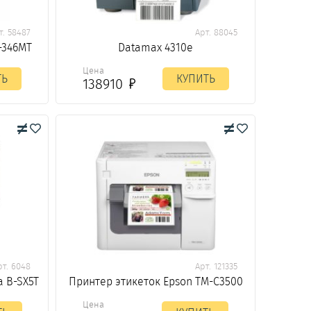
т. 58487
Арт. 88045
-346MT
Datamax 4310e
Цена
ТЬ
КУПИТЬ
138910
рт. 6048
Арт. 121335
a B-SX5T
Принтер этикеток Epson TM-C3500
Цена