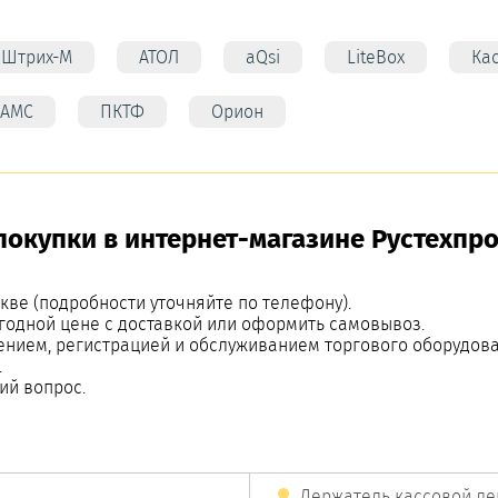
Штрих-М
АТОЛ
aQsi
LiteBox
Ка
АМС
ПКТФ
Орион
окупки в интернет-магазине Рустехпро
кве (подробности уточняйте по телефону).
годной цене с доставкой или оформить самовывоз.
ением, регистрацией и обслуживанием торгового оборудова
.
ий вопрос.
Держатель кассовой ле