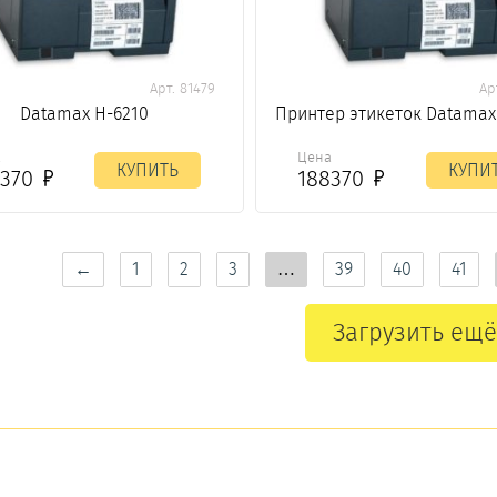
Арт. 81479
Ар
Datamax H-6210
Принтер этикеток Datamax
а
Цена
КУПИТЬ
КУПИ
8370
188370
←
1
2
3
…
39
40
41
Загрузить ещё