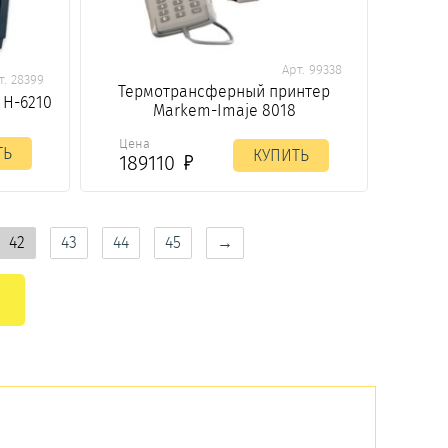
Арт. 99338
т. 28399
Термотрансферный принтер
 H-6210
Markem-Imaje 8018
Цена
ТЬ
КУПИТЬ
189110
42
43
44
45
→