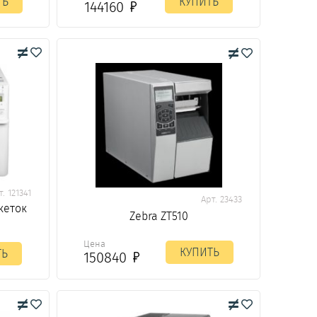
ТЬ
КУПИТЬ
144160
т. 121341
Арт. 23433
кеток
Zebra ZT510
Цена
КУПИТЬ
ТЬ
150840