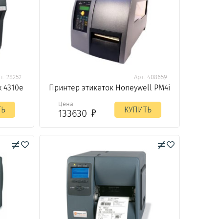
т. 28252
Арт. 408659
 4310e
Принтер этикеток Honeywell PM4i
Цена
ТЬ
КУПИТЬ
133630