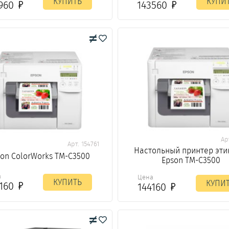
КУПИТЬ
КУПИ
1960
143560
Ар
Арт. 154761
Настольный принтер эти
on ColorWorks TM-C3500
Epson TM-C3500
а
Цена
КУПИТЬ
КУПИ
4160
144160