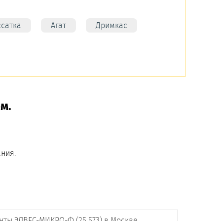
ссатка
Агат
Дримкас
м.
ния.
нты ЭЛВЕС-МИКРО-Ф (25 573) в Москве