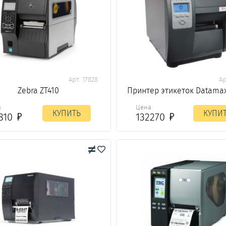
Арт. 17828
Ар
Zebra ZT410
Принтер этикеток Datamax
а
Цена
КУПИТЬ
КУПИ
1810
132270