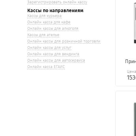
Зарегистрировать онлайн кассу
Кассы по направлениям
Кассы для курьера
Онлайн касса для кафе
Онлайн кассы для алкоголя
Кассы для ателье
Онлайн кассы для розничной торговли
Онлайн кассы для услуг
Онлайн кассы для вендинга
Онлайн кассы для автосервиса
Прин
Онлайн касса ЕГАИС
Цен
15