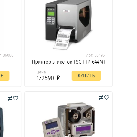
т. 86086
Арт. 58495
Принтер этикеток TSC TTP-644MT
Цена
ТЬ
КУПИТЬ
172590