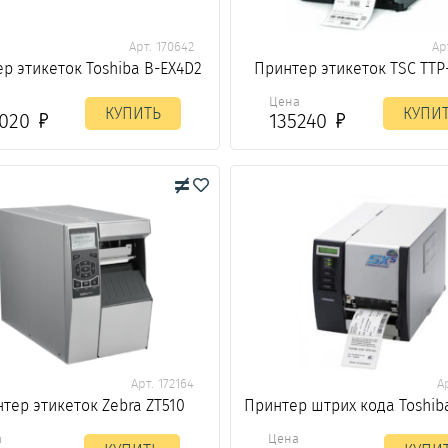
Арт. 170642
Ар
р этикеток Toshiba B-EX4D2
Принтер этикеток TSC TTP
а
Цена
КУПИТЬ
КУПИ
5020
135240
Арт. 172164
А
тер этикеток Zebra ZT510
Принтер штрих кода Toshib
а
Цена