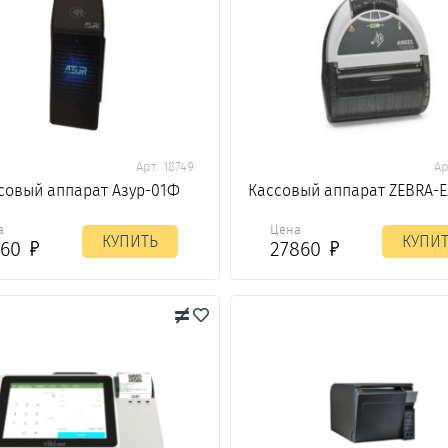
Арт. 18749
Ар
совый аппарат Азур-01Ф
Кассовый аппарат ZEBRA-
а
Цена
КУПИТЬ
КУПИ
160
27860