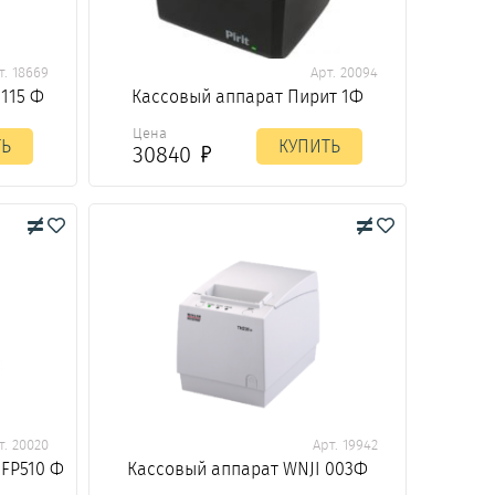
т. 18669
Арт. 20094
115 Ф
Кассовый аппарат Пирит 1Ф
Цена
ТЬ
КУПИТЬ
30840
т. 20020
Арт. 19942
 FP510 Ф
Кассовый аппарат WNJI 003Ф