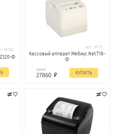
Арт. 19773
т. 19738
Кассовый аппарат Мёбиус.Net.T18-
EZ320-Ф
Ф
Цена
ТЬ
КУПИТЬ
27860