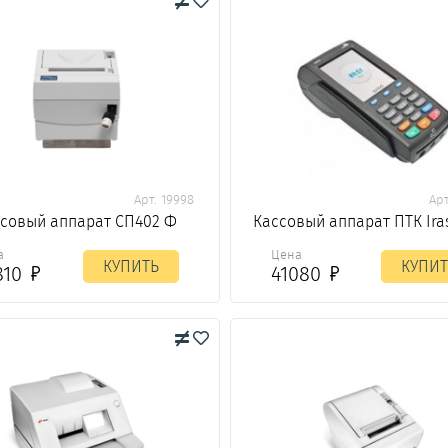
Арт. 19998
Арт
совый аппарат СП402 Ф
Кассовый аппарат ПТК Ira
а
Цена
КУПИТЬ
КУПИТ
810
41080