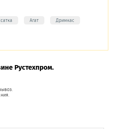
ссатка
Агат
Дримкас
зине Рустехпром.
вывоз.
ния.