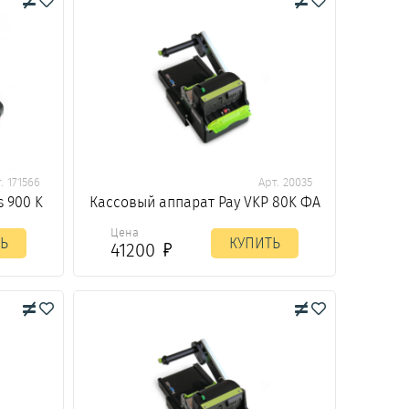
. 171566
Арт. 20035
s 900 K
Кассовый аппарат Pay VKP 80K ФА
Цена
Ь
КУПИТЬ
41200