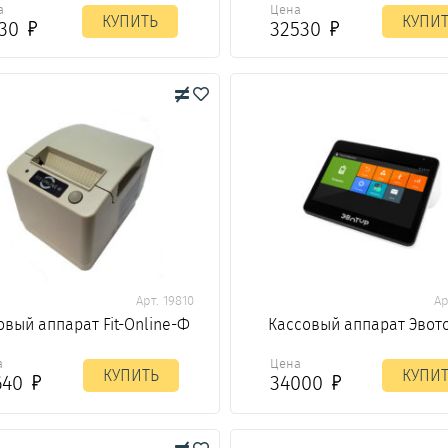
а
Цена
КУПИТЬ
КУПИ
130
32530
Арт. 19810
Ар
овый аппарат Fit-Online-Ф
Кассовый аппарат Эвото
а
Цена
КУПИТЬ
КУПИ
640
34000