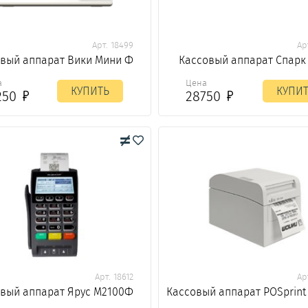
Арт. 18499
Ар
вый аппарат Вики Мини Ф
Кассовый аппарат Спарк 
а
Цена
КУПИТЬ
КУПИ
250
28750
Арт. 18612
Ар
вый аппарат Ярус М2100Ф
Кассовый аппарат POSprint