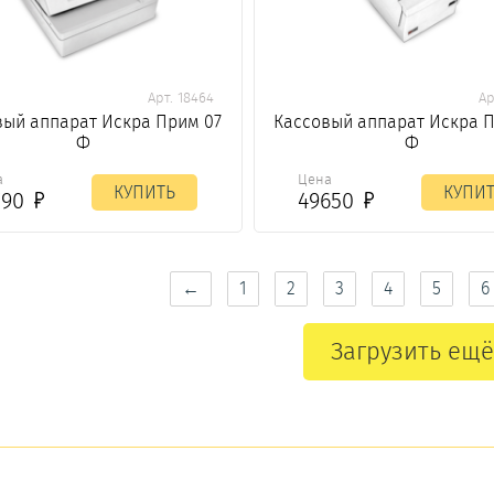
Арт. 18464
Ар
вый аппарат Искра Прим 07
Кассовый аппарат Искра 
Ф
Ф
а
Цена
КУПИТЬ
КУПИ
790
49650
←
1
2
3
4
5
6
Загрузить ещё