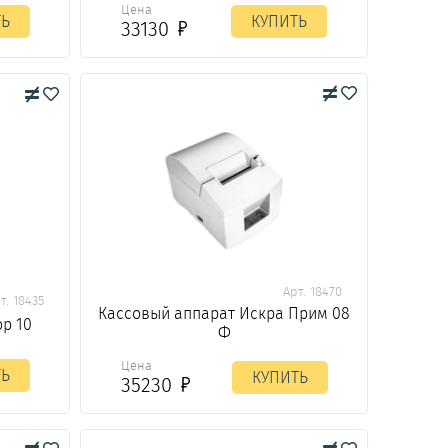
Цена
ТЬ
КУПИТЬ
33130
Арт. 18470
т. 18435
Кассовый аппарат Искра Прим 08
р 10
Ф
Цена
ТЬ
КУПИТЬ
35230