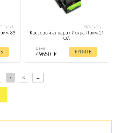
т. 18481
Арт. 18476
Прим 88
Кассовый аппарат Искра Прим 21
ФА
Цена
ТЬ
КУПИТЬ
49650
7
8
→