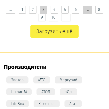
←
1
2
3
4
5
6
…
8
9
10
→
Загрузить ещё
Производители
Эвотор
МТС
Меркурий
Штрих-М
АТОЛ
aQsi
LiteBox
Кассатка
Агат