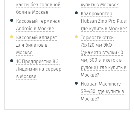
кассы без головной
купить в Москве?
боли в Москве
Квадрокоптер
Кассовый терминал
Hubsan Zino Pro Plus:
Android в Москве
где купить в Москве?
Кассовый аппарат
Термоэтикетки
для билетов в
75х120 мм ЭКО
Москве
(диаметр втулки 40
мм, 300 этикеток в
1С:Предприятие 8.3.
рулоне): где купить в
Лицензии на сервер
Москве?
в Москве
Hualian Machinery
SP-450: где купить в
Москве?