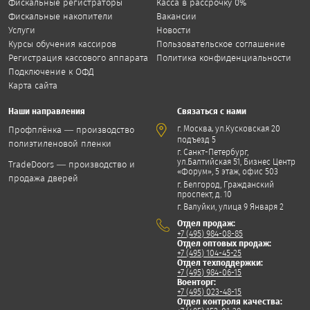
Фискальные регистраторы
Касса в рассрочку 0%
Фискальные накопители
Вакансии
Услуги
Новости
Курсы обучения кассиров
Пользовательское соглашение
Регистрация кассового аппарата
Политика конфиденциальности
Подключение к ОФД
Карта сайта
Наши направления
Связаться с нами
,
г. Москва
ул.Кусковская 20
Профплёнка — производство
подъезд 5
полиэтиленовой пленки
г. Санкт-Петербург,
ул.Балтийская 51, Бизнес Центр
TradeDoors — производство и
«Форум», 5 этаж, офис 503
продажа дверей
г. Белгород, Гражданский
проспект, д. 10
г. Валуйки, улица 9 Января 2
Отдел продаж:
+7 (495) 984-08-85
Отдел оптовых продаж:
+7 (495) 104-45-25
Отдел техподдержки:
+7 (495) 984-06-15
Военторг:
+7 (495) 023-48-15
Отдел контроля качества: