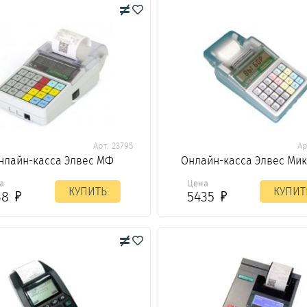
Арт. 23795
Ар
нлайн-касса Элвес МФ
Онлайн-касса Элвес Ми
а
Цена
КУПИТЬ
КУПИТ
38
5435