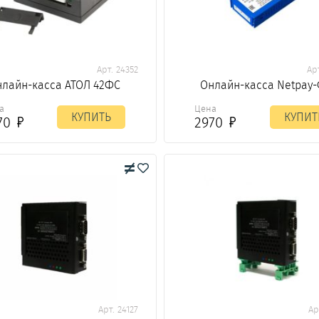
Арт. 24352
Ар
лайн-касса АТОЛ 42ФС
Онлайн-касса Netpay
а
Цена
КУПИТЬ
КУПИТ
70
2970
Арт. 24127
Ар