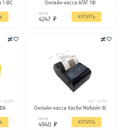
а 1 ФС
Онлайн-касса АГАТ 1Ф
Цена
Ь
КУПИТЬ
4247
т. 24289
Арт. 24750
1ФА
Онлайн-касса Касби Мобайл Ф
Цена
Ь
КУПИТЬ
4940