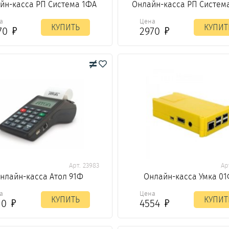
йн-касса РП Система 1ФА
Онлайн-касса РП Систем
а
Цена
КУПИТЬ
КУПИТ
70
2970
Арт. 23983
Ар
нлайн-касса Атол 91Ф
Онлайн-касса Умка 0
а
Цена
КУПИТЬ
КУПИТ
10
4554