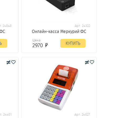
т. 24048
Арт. 24322
-ФС
Онлайн-касса Меркурий ФС
Цена
Ь
КУПИТЬ
2970
т. 24401
Арт. 24027