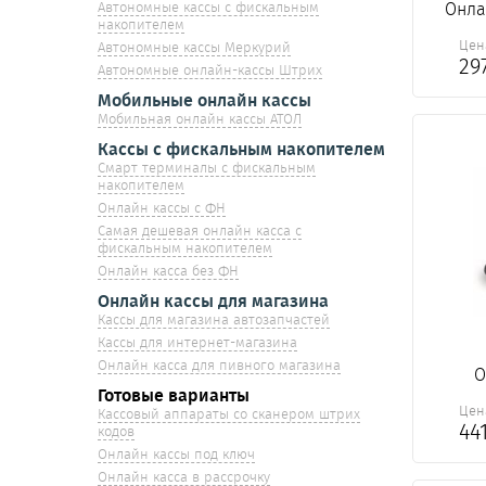
Онла
Автономные кассы с фискальным
накопителем
Цен
Автономные кассы Меркурий
29
Автономные онлайн-кассы Штрих
Мобильные онлайн кассы
Мобильная онлайн кассы АТОЛ
Кассы с фискальным накопителем
Смарт терминалы с фискальным
накопителем
Онлайн кассы с ФН
Самая дешевая онлайн касса с
фискальным накопителем
Онлайн касса без ФН
Онлайн кассы для магазина
Кассы для магазина автозапчастей
Кассы для интернет-магазина
Онлайн касса для пивного магазина
О
Готовые варианты
Цен
Кассовый аппараты со сканером штрих
44
кодов
Онлайн кассы под ключ
Онлайн касса в рассрочку