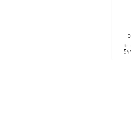
О
Цен
54