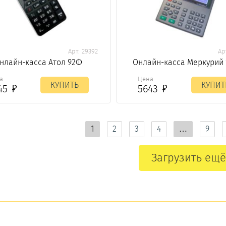
Арт. 29392
Ар
нлайн-касса Атол 92Ф
Онлайн-касса Меркурий
а
Цена
КУПИТЬ
КУПИТ
45
5643
1
2
3
4
…
9
Загрузить ещё