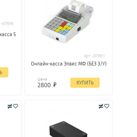
. 437696
касса 5
Арт. 23795-1
Онлайн-касса Элвес МФ (БЕЗ З/У)
Ь
Цена
КУПИТЬ
2800