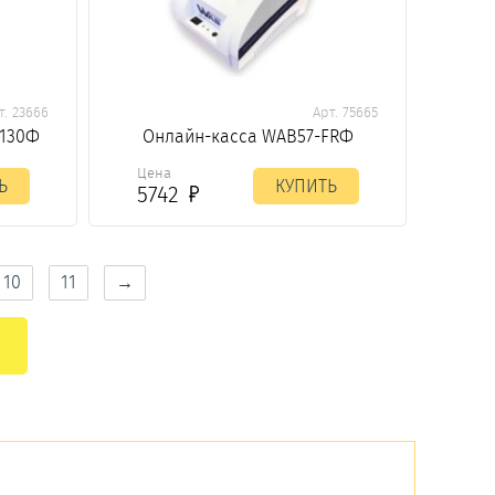
т. 23666
Арт. 75665
 130Ф
Онлайн-касса WAB57-FRФ
Цена
Ь
КУПИТЬ
5742
10
11
→