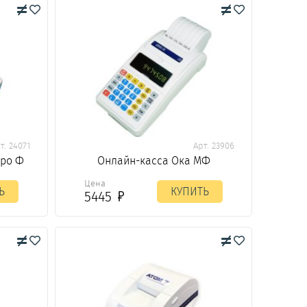
т. 24071
Арт. 23906
кро Ф
Онлайн-касса Ока МФ
Цена
Ь
КУПИТЬ
5445